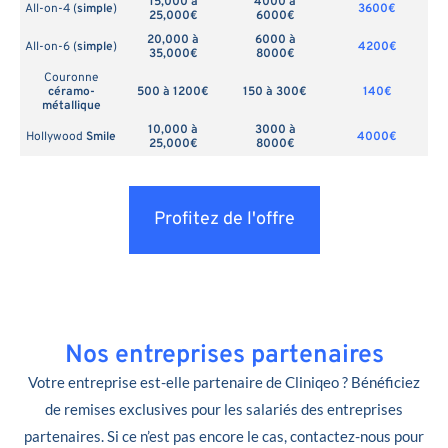
15,000 à
4000 à
All-on-4 (
simple
)
3600€
25,000€
6000€
20,000 à
6000 à
All-on-6 (
simple
)
4200€
35,000€
8000€
Couronne
céramo-
500 à 1200€
150 à 300€
140€
métallique
10,000 à
3000 à
Hollywood
Smile
4000€
25,000€
8000€
Profitez de l'offre
Nos entreprises partenaires
Votre entreprise est-elle partenaire de Cliniqeo ? Bénéficiez
de remises exclusives pour les salariés des entreprises
partenaires. Si ce n’est pas encore le cas, contactez-nous pour