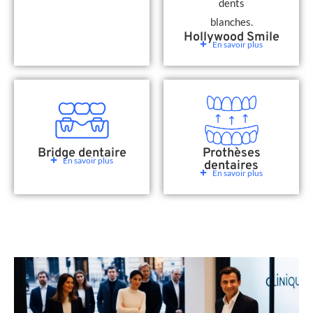
Hollywood Smile
En savoir plus
Bridge dentaire
Prothèses
En savoir plus
dentaires
En savoir plus