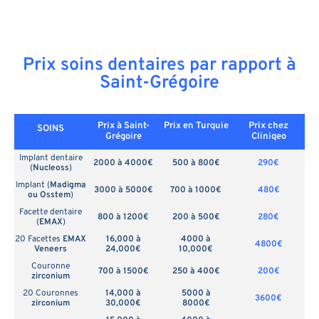
Prix soins dentaires par rapport à
Saint-Grégoire
Prix à Saint-
Prix en
Turquie
Prix chez
SOINS
Grégoire
Cliniqeo
Implant dentaire
2000 à 4000€
500 à 800€
290€
(
Nucleoss
)
Implant (
Madigma
3000 à 5000€
700 à 1000€
480€
ou Osstem
)
Facette dentaire
800 à 1200€
200 à 500€
280€
(
EMAX
)
20 Facettes
EMAX
16,000 à
4000 à
4800€
Veneers
24,000€
10,000€
Couronne
700 à 1500€
250 à 400€
200€
zirconium
20 Couronnes
14,000 à
5000 à
3600€
zirconium
30,000€
8000€