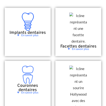
Implants dentaires
En savoir plus
Facettes dentaires
En savoir plus
Couronnes
dentaires
En savoir plus