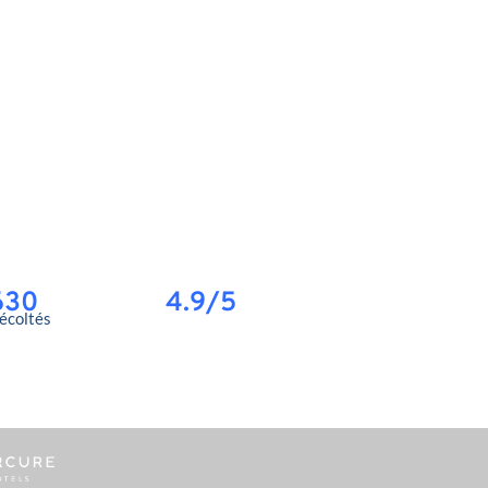
630
4.9/5
récoltés