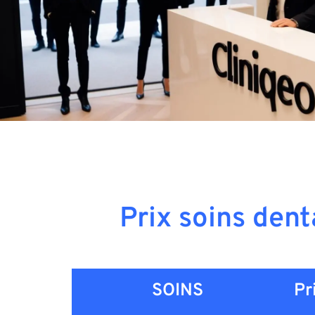
Prix soins dent
SOINS
Pr