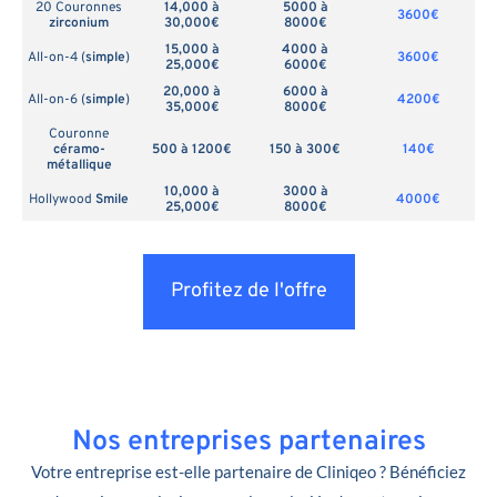
20 Couronnes
14,000 à
5000 à
3600€
zirconium
30,000€
8000€
15,000 à
4000 à
All-on-4 (
simple
)
3600€
25,000€
6000€
20,000 à
6000 à
All-on-6 (
simple
)
4200€
35,000€
8000€
Couronne
céramo-
500 à 1200€
150 à 300€
140€
métallique
10,000 à
3000 à
Hollywood
Smile
4000€
25,000€
8000€
Profitez de l'offre
Nos entreprises partenaires
Votre entreprise est-elle partenaire de Cliniqeo ? Bénéficiez