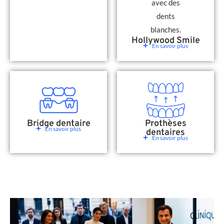
Hollywood Smile
En savoir plus
Bridge dentaire
Prothèses
En savoir plus
dentaires
En savoir plus