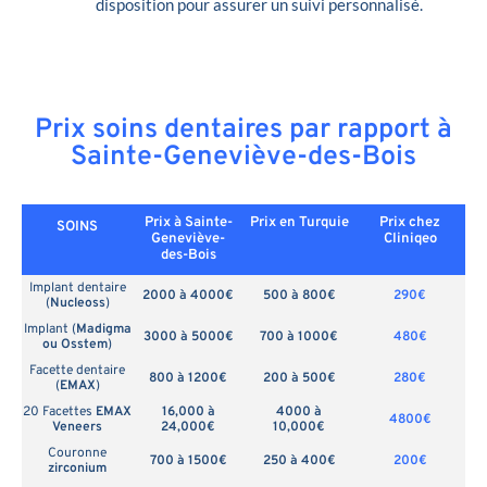
disposition pour assurer un suivi personnalisé.
Prix soins dentaires par rapport à
Sainte-Geneviève-des-Bois
Prix à Sainte-
Prix en
Turquie
Prix chez
SOINS
Geneviève-
Cliniqeo
des-Bois
Implant dentaire
2000 à 4000€
500 à 800€
290€
(
Nucleoss
)
Implant (
Madigma
3000 à 5000€
700 à 1000€
480€
ou Osstem
)
Facette dentaire
800 à 1200€
200 à 500€
280€
(
EMAX
)
20 Facettes
EMAX
16,000 à
4000 à
4800€
Veneers
24,000€
10,000€
Couronne
700 à 1500€
250 à 400€
200€
zirconium