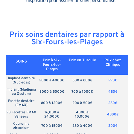
disposition pour assurer un suivi personnalisé.
Prix soins dentaires par rapport à
Six-Fours-les-Plages
Prix à Six-
Prix en
Turquie
Prix chez
SOINS
Fours-les-
Cliniqeo
Plages
Implant dentaire
2000 à 4000€
500 à 800€
290€
(
Nucleoss
)
Implant (
Madigma
3000 à 5000€
700 à 1000€
480€
ou Osstem
)
Facette dentaire
800 à 1200€
200 à 500€
280€
(
EMAX
)
20 Facettes
EMAX
16,000 à
4000 à
4800€
Veneers
24,000€
10,000€
Couronne
700 à 1500€
250 à 400€
200€
zirconium