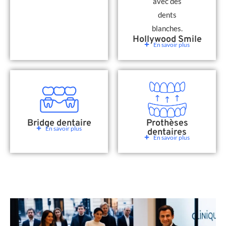
Hollywood Smile
En savoir plus
Bridge dentaire
Prothèses
En savoir plus
dentaires
En savoir plus