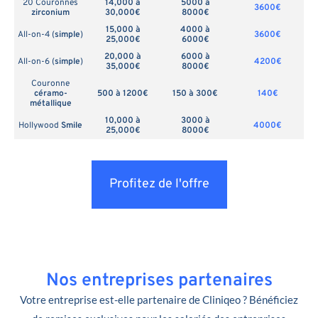
20 Couronnes
14,000 à
5000 à
3600€
zirconium
30,000€
8000€
15,000 à
4000 à
All-on-4 (
simple
)
3600€
25,000€
6000€
20,000 à
6000 à
All-on-6 (
simple
)
4200€
35,000€
8000€
Couronne
céramo-
500 à 1200€
150 à 300€
140€
métallique
10,000 à
3000 à
Hollywood
Smile
4000€
25,000€
8000€
Profitez de l'offre
Nos entreprises partenaires
Votre entreprise est-elle partenaire de Cliniqeo ? Bénéficiez