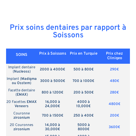
Prix soins dentaires par rapport à
Soissons
Prix à Soissons
Prix en
Turquie
Prix chez
SOINS
Cliniqeo
Implant dentaire
2000 à 4000€
500 à 800€
290€
(
Nucleoss
)
Implant (
Madigma
3000 à 5000€
700 à 1000€
480€
ou Osstem
)
Facette dentaire
800 à 1200€
200 à 500€
280€
(
EMAX
)
20 Facettes
EMAX
16,000 à
4000 à
4800€
Veneers
24,000€
10,000€
Couronne
700 à 1500€
250 à 400€
200€
zirconium
20 Couronnes
14,000 à
5000 à
3600€
zirconium
30,000€
8000€