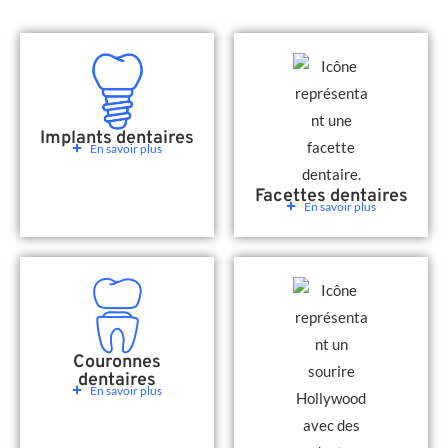
Implants dentaires
En savoir plus
Facettes dentaires
En savoir plus
Couronnes
dentaires
En savoir plus