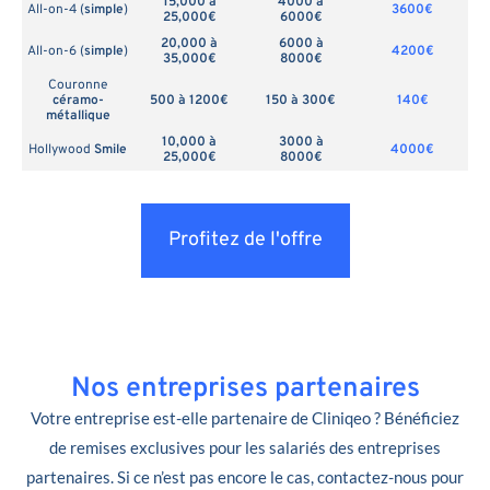
15,000 à
4000 à
All-on-4 (
simple
)
3600€
25,000€
6000€
20,000 à
6000 à
All-on-6 (
simple
)
4200€
35,000€
8000€
Couronne
céramo-
500 à 1200€
150 à 300€
140€
métallique
10,000 à
3000 à
Hollywood
Smile
4000€
25,000€
8000€
Profitez de l'offre
Nos entreprises partenaires
Votre entreprise est-elle partenaire de Cliniqeo ? Bénéficiez
de remises exclusives pour les salariés des entreprises
partenaires. Si ce n’est pas encore le cas, contactez-nous pour