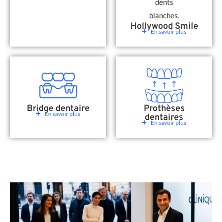
Hollywood Smile
En savoir plus
Bridge dentaire
Prothèses
En savoir plus
dentaires
En savoir plus