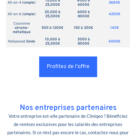
15,000 à
4000 à
All-on-4 (
simple
)
3600€
25,000€
6000€
20,000 à
6000 à
All-on-6 (
simple
)
4200€
35,000€
8000€
Couronne
céramo-
500 à 1200€
150 à 300€
140€
métallique
10,000 à
3000 à
Hollywood
Smile
4000€
25,000€
8000€
Profitez de l'offre
Nos entreprises partenaires
Votre entreprise est-elle partenaire de Cliniqeo ? Bénéficiez
de remises exclusives pour les salariés des entreprises
partenaires. Si ce n’est pas encore le cas, contactez-nous pour