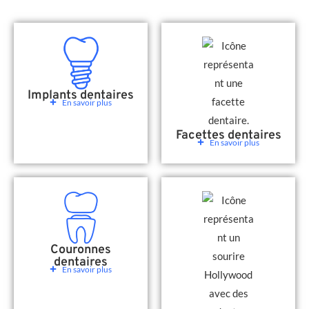
Implants dentaires
En savoir plus
Facettes dentaires
En savoir plus
Couronnes
dentaires
En savoir plus