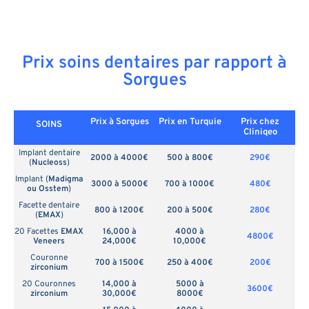
Prix soins dentaires par rapport à
Sorgues
Prix à Sorgues
Prix en
Turquie
Prix chez
SOINS
Cliniqeo
Implant dentaire
2000 à 4000€
500 à 800€
290€
(
Nucleoss
)
Implant (
Madigma
3000 à 5000€
700 à 1000€
480€
ou Osstem
)
Facette dentaire
800 à 1200€
200 à 500€
280€
(
EMAX
)
20 Facettes
EMAX
16,000 à
4000 à
4800€
Veneers
24,000€
10,000€
Couronne
700 à 1500€
250 à 400€
200€
zirconium
20 Couronnes
14,000 à
5000 à
3600€
zirconium
30,000€
8000€