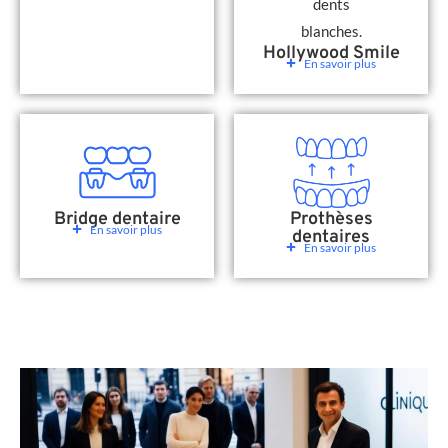
Hollywood Smile
En savoir plus
Bridge dentaire
Prothèses
En savoir plus
dentaires
En savoir plus