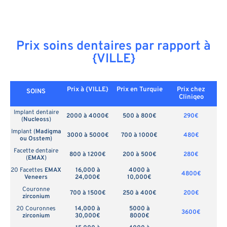
Prix soins dentaires par rapport à
{VILLE}
Prix à {VILLE}
Prix en
Turquie
Prix chez
SOINS
Cliniqeo
Implant dentaire
2000 à 4000€
500 à 800€
290€
(
Nucleoss
)
Implant (
Madigma
3000 à 5000€
700 à 1000€
480€
ou Osstem
)
Facette dentaire
800 à 1200€
200 à 500€
280€
(
EMAX
)
20 Facettes
EMAX
16,000 à
4000 à
4800€
Veneers
24,000€
10,000€
Couronne
700 à 1500€
250 à 400€
200€
zirconium
20 Couronnes
14,000 à
5000 à
3600€
zirconium
30,000€
8000€