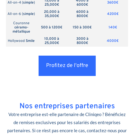
15,000 à
4000 à
All-on-4 (
simple
)
3600€
25,000€
6000€
20,000 à
6000 à
All-on-6 (
simple
)
4200€
35,000€
8000€
Couronne
céramo-
500 à 1200€
150 à 300€
140€
métallique
10,000 à
3000 à
Hollywood
Smile
4000€
25,000€
8000€
Profitez de l'offre
Nos entreprises partenaires
Votre entreprise est-elle partenaire de Cliniqeo ? Bénéficiez
de remises exclusives pour les salariés des entreprises
partenaires. Si ce n’est pas encore le cas, contactez-nous pour