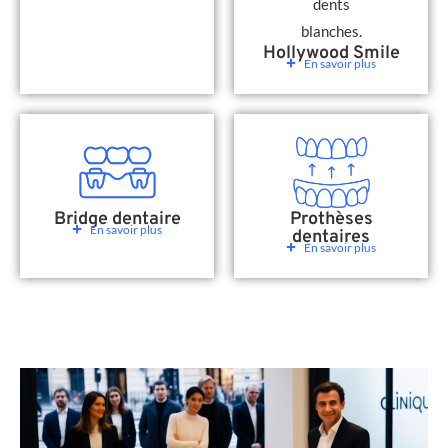
Hollywood Smile
En savoir plus
Bridge dentaire
Prothèses
En savoir plus
dentaires
En savoir plus