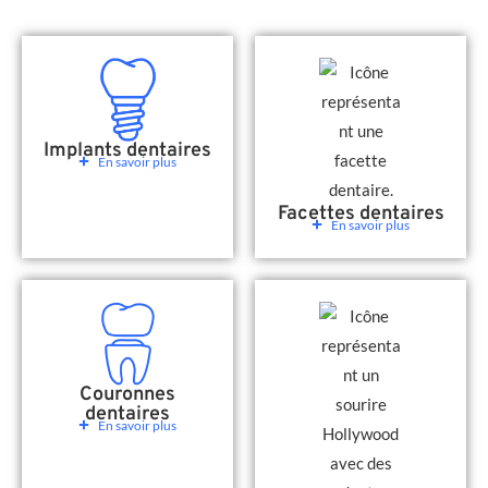
Implants dentaires
En savoir plus
Facettes dentaires
En savoir plus
Couronnes
dentaires
En savoir plus