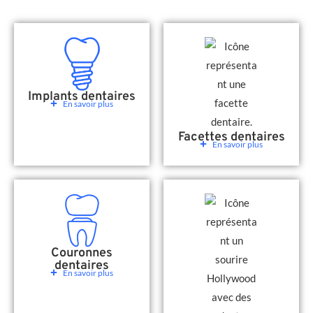
Implants dentaires
En savoir plus
Facettes dentaires
En savoir plus
Couronnes
dentaires
En savoir plus