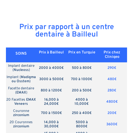
Prix par rapport à un centre
dentaire à Bailleul
Prix à Bailleul
Prix en
Turquie
Prix chez
SOINS
Cliniqeo
Implant dentaire
2000 à 4000€
500 à 800€
290€
(
Nucleoss
)
Implant (
Madigma
3000 à 5000€
700 à 1000€
480€
ou Osstem
)
Facette dentaire
800 à 1200€
200 à 500€
280€
(
EMAX
)
20 Facettes
EMAX
16,000 à
4000 à
4800€
Veneers
24,000€
10,000€
Couronne
700 à 1500€
250 à 400€
200€
zirconium
20 Couronnes
14,000 à
5000 à
3600€
zirconium
30,000€
8000€