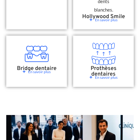
Hollywood Smile
En savoir plus
Bridge dentaire
Prothèses
En savoir plus
dentaires
En savoir plus