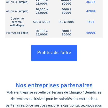
15,000 à
4000 à
All-on-4 (
simple
)
3600€
25,000€
6000€
20,000 à
6000 à
All-on-6 (
simple
)
4200€
35,000€
8000€
Couronne
céramo-
500 à 1200€
150 à 300€
140€
métallique
10,000 à
3000 à
Hollywood
Smile
4000€
25,000€
8000€
Profitez de l'offre
Nos entreprises partenaires
Votre entreprise est-elle partenaire de Cliniqeo ? Bénéficiez
de remises exclusives pour les salariés des entreprises
partenaires. Si ce n’est pas encore le cas, contactez-nous pour