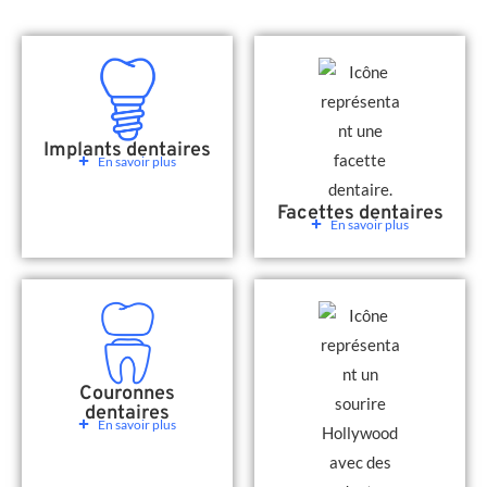
Implants dentaires
En savoir plus
Facettes dentaires
En savoir plus
Couronnes
dentaires
En savoir plus