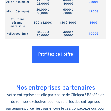
15,000 à
4000 à
All-on-4 (
simple
)
3600€
25,000€
6000€
20,000 à
6000 à
All-on-6 (
simple
)
4200€
35,000€
8000€
Couronne
céramo-
500 à 1200€
150 à 300€
140€
métallique
10,000 à
3000 à
Hollywood
Smile
4000€
25,000€
8000€
Profitez de l'offre
Nos entreprises partenaires
Votre entreprise est-elle partenaire de Cliniqeo ? Bénéficiez
de remises exclusives pour les salariés des entreprises
partenaires. Si ce n’est pas encore le cas, contactez-nous pour