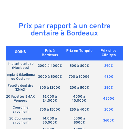
Prix par rapport à un centre
dentaire à Bordeaux
Prix à
Prix en
Turquie
Prix chez
SOINS
Bordeaux
Cliniqeo
Implant dentaire
2000 à 4000€
500 à 800€
290€
(
Nucleoss
)
Implant (
Madigma
3000 à 5000€
700 à 1000€
480€
ou Osstem
)
Facette dentaire
800 à 1200€
200 à 500€
280€
(
EMAX
)
20 Facettes
EMAX
16,000 à
4000 à
4800€
Veneers
24,000€
10,000€
Couronne
700 à 1500€
250 à 400€
200€
zirconium
20 Couronnes
14,000 à
5000 à
3600€
zirconium
30,000€
8000€