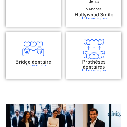
Hollywood Smile
En savoir plus
Bridge dentaire
Prothèses
En savoir plus
dentaires
En savoir plus