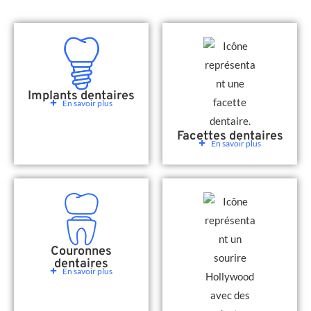
Implants dentaires
En savoir plus
Facettes dentaires
En savoir plus
Couronnes
dentaires
En savoir plus