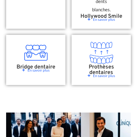
Hollywood Smile
En savoir plus
Bridge dentaire
Prothèses
En savoir plus
dentaires
En savoir plus