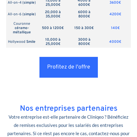
15,000 à
4000 à
All-on-4 (
simple
)
3600€
25,000€
6000€
20,000 à
6000 à
All-on-6 (
simple
)
4200€
35,000€
8000€
Couronne
céramo-
500 à 1200€
150 à 300€
140€
métallique
10,000 à
3000 à
Hollywood
Smile
4000€
25,000€
8000€
Profitez de l'offre
Nos entreprises partenaires
Votre entreprise est-elle partenaire de Cliniqeo ? Bénéficiez
de remises exclusives pour les salariés des entreprises
partenaires. Si ce n’est pas encore le cas, contactez-nous pour