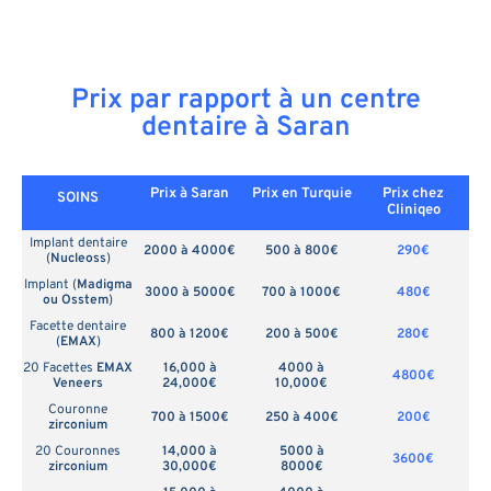
Prix par rapport à un centre
dentaire à Saran
Prix à Saran
Prix en
Turquie
Prix chez
SOINS
Cliniqeo
Implant dentaire
2000 à 4000€
500 à 800€
290€
(
Nucleoss
)
Implant (
Madigma
3000 à 5000€
700 à 1000€
480€
ou Osstem
)
Facette dentaire
800 à 1200€
200 à 500€
280€
(
EMAX
)
20 Facettes
EMAX
16,000 à
4000 à
4800€
Veneers
24,000€
10,000€
Couronne
700 à 1500€
250 à 400€
200€
zirconium
20 Couronnes
14,000 à
5000 à
3600€
zirconium
30,000€
8000€