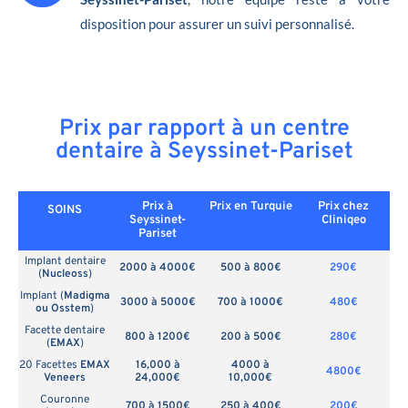
disposition pour assurer un suivi personnalisé.
Prix par rapport à un centre
dentaire à Seyssinet-Pariset
Prix à
Prix en
Turquie
Prix chez
SOINS
Seyssinet-
Cliniqeo
Pariset
Implant dentaire
2000 à 4000€
500 à 800€
290€
(
Nucleoss
)
Implant (
Madigma
3000 à 5000€
700 à 1000€
480€
ou Osstem
)
Facette dentaire
800 à 1200€
200 à 500€
280€
(
EMAX
)
20 Facettes
EMAX
16,000 à
4000 à
4800€
Veneers
24,000€
10,000€
Couronne
700 à 1500€
250 à 400€
200€