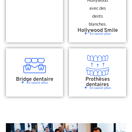
Hollywood Smile
En savoir plus
Bridge dentaire
Prothèses
En savoir plus
dentaires
En savoir plus