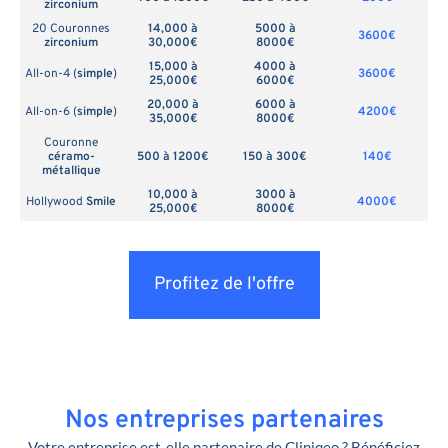
zirconium
20 Couronnes
14,000 à
5000 à
3600€
zirconium
30,000€
8000€
15,000 à
4000 à
All-on-4 (
simple
)
3600€
25,000€
6000€
20,000 à
6000 à
All-on-6 (
simple
)
4200€
35,000€
8000€
Couronne
céramo-
500 à 1200€
150 à 300€
140€
métallique
10,000 à
3000 à
Hollywood
Smile
4000€
25,000€
8000€
Profitez de l'offre
Nos entreprises partenaires
Votre entreprise est-elle partenaire de Cliniqeo ? Bénéficiez