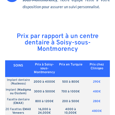
disposition pour assurer un suivi personnalisé.
Prix par rapport à un centre
dentaire à Soisy-sous-
Montmorency
Prix à Soisy-
Prix en
Turquie
Prix chez
SOINS
sous-
Cliniqeo
Montmorency
Implant dentaire
2000 à 4000€
500 à 800€
290€
(
Nucleoss
)
Implant (
Madigma
3000 à 5000€
700 à 1000€
480€
ou Osstem
)
Facette dentaire
800 à 1200€
200 à 500€
280€
(
EMAX
)
20 Facettes
EMAX
16,000 à
4000 à
4800€
Veneers
24,000€
10,000€