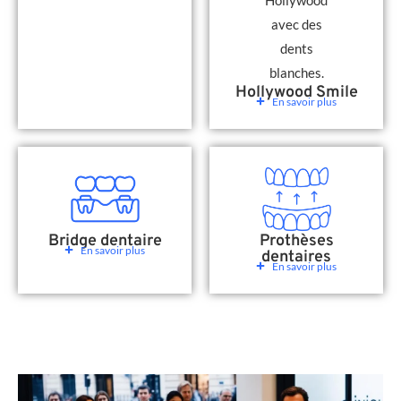
Hollywood Smile
En savoir plus
Bridge dentaire
Prothèses
En savoir plus
dentaires
En savoir plus