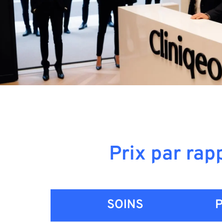
Prix par rap
SOINS
P