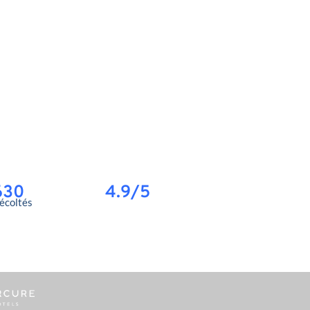
630
4.9/5
récoltés