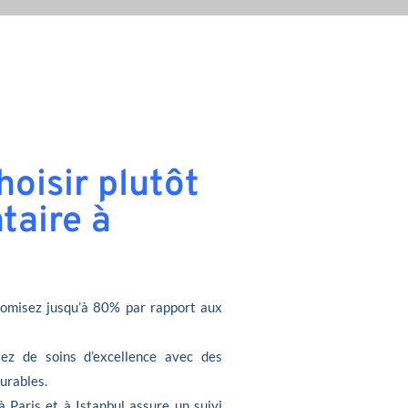
oisir plutôt
taire à
omisez jusqu’à 80% par rapport aux
iez de soins d’excellence avec des
durables.
à Paris et à Istanbul assure un suivi