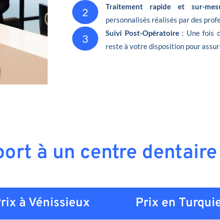
Traitement rapide et sur-mes
2
personnalisés réalisés par des pro
Suivi Post-Opératoire
: Une fois 
3
reste à votre disposition pour assur
port à un centre dentaire
rix à Vénissieux
Prix en
Turqui