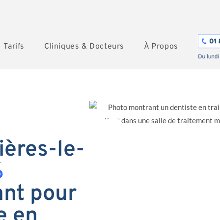
Tarifs
Cliniques & Docteurs
À Propos
ières-le-
%
nt pour
e en