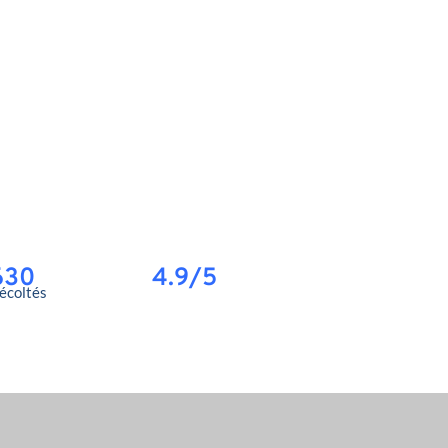
630
4.9/5
récoltés