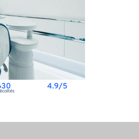
630
4.9/5
récoltés