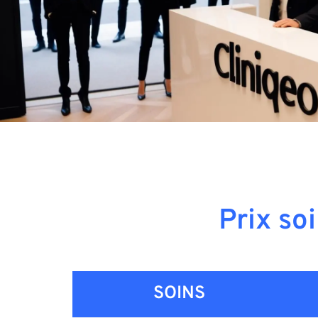
Prix so
SOINS