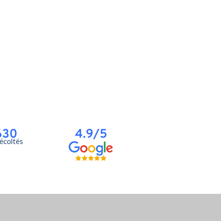
630
4.9/5
récoltés