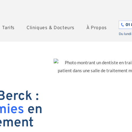
Tarifs
Cliniques & Docteurs
À Propos
Berck :
mies
en
tement