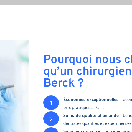
Pourquoi nous ch
qu’un chirurgien
Berck ?
Économies exceptionnelles
: écon
1
prix pratiqués à Paris.
Soins de qualité allemande
: béné
2
dentistes qualifiés et expérimentés
Suivi personnalisé
: notre équipe 