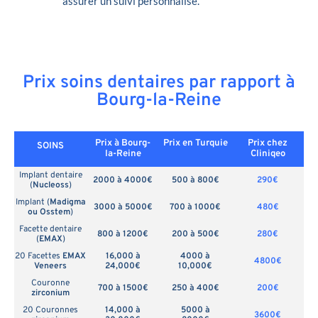
assurer un suivi personnalisé.
Prix soins dentaires par rapport à
Bourg-la-Reine
Prix à Bourg-
Prix en
Turquie
Prix chez
SOINS
la-Reine
Cliniqeo
Implant dentaire
2000 à 4000€
500 à 800€
290€
(
Nucleoss
)
Implant (
Madigma
3000 à 5000€
700 à 1000€
480€
ou Osstem
)
Facette dentaire
800 à 1200€
200 à 500€
280€
(
EMAX
)
20 Facettes
EMAX
16,000 à
4000 à
4800€
Veneers
24,000€
10,000€
Couronne
700 à 1500€
250 à 400€
200€
zirconium
20 Couronnes
14,000 à
5000 à
3600€