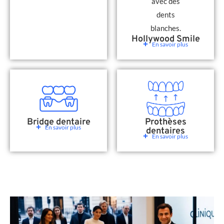
Hollywood Smile
En savoir plus
Bridge dentaire
Prothèses
En savoir plus
dentaires
En savoir plus