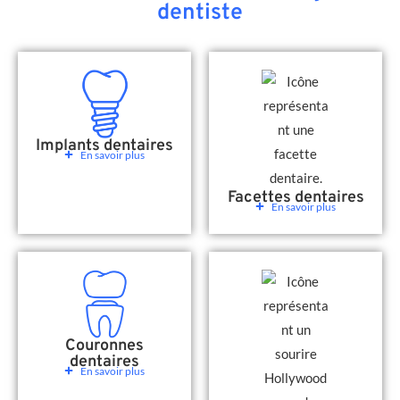
dentiste
Implants dentaires
En savoir plus
Facettes dentaires
En savoir plus
Couronnes
dentaires
En savoir plus