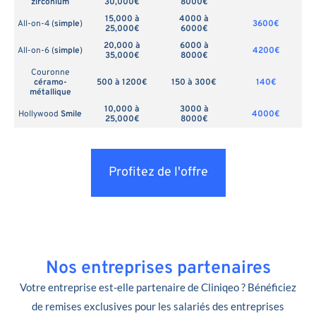
zirconium
30,000€
8000€
15,000 à
4000 à
All-on-4 (
simple
)
3600€
25,000€
6000€
20,000 à
6000 à
All-on-6 (
simple
)
4200€
35,000€
8000€
Couronne
céramo-
500 à 1200€
150 à 300€
140€
métallique
10,000 à
3000 à
Hollywood
Smile
4000€
25,000€
8000€
Profitez de l'offre
Nos entreprises partenaires
Votre entreprise est-elle partenaire de Cliniqeo ? Bénéficiez
de remises exclusives pour les salariés des entreprises