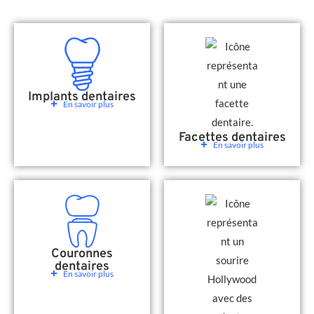
Implants dentaires
En savoir plus
Facettes dentaires
En savoir plus
Couronnes
dentaires
En savoir plus