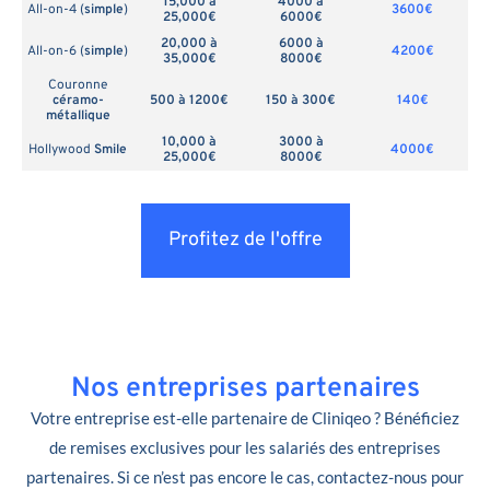
15,000 à
4000 à
All-on-4 (
simple
)
3600€
25,000€
6000€
20,000 à
6000 à
All-on-6 (
simple
)
4200€
35,000€
8000€
Couronne
céramo-
500 à 1200€
150 à 300€
140€
métallique
10,000 à
3000 à
Hollywood
Smile
4000€
25,000€
8000€
Profitez de l'offre
Nos entreprises partenaires
Votre entreprise est-elle partenaire de Cliniqeo ? Bénéficiez
de remises exclusives pour les salariés des entreprises
partenaires. Si ce n’est pas encore le cas, contactez-nous pour