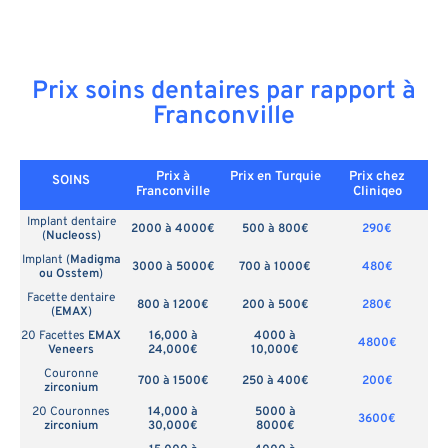
Prix soins dentaires par rapport à
Franconville
Prix à
Prix en
Turquie
Prix chez
SOINS
Franconville
Cliniqeo
Implant dentaire
2000 à 4000€
500 à 800€
290€
(
Nucleoss
)
Implant (
Madigma
3000 à 5000€
700 à 1000€
480€
ou Osstem
)
Facette dentaire
800 à 1200€
200 à 500€
280€
(
EMAX
)
20 Facettes
EMAX
16,000 à
4000 à
4800€
Veneers
24,000€
10,000€
Couronne
700 à 1500€
250 à 400€
200€
zirconium
20 Couronnes
14,000 à
5000 à
3600€
zirconium
30,000€
8000€