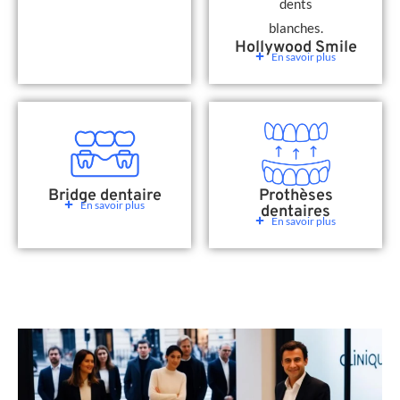
Hollywood Smile
En savoir plus
Bridge dentaire
Prothèses
En savoir plus
dentaires
En savoir plus