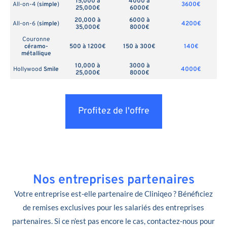
15,000 à
4000 à
All-on-4 (
simple
)
3600€
25,000€
6000€
20,000 à
6000 à
All-on-6 (
simple
)
4200€
35,000€
8000€
Couronne
céramo-
500 à 1200€
150 à 300€
140€
métallique
10,000 à
3000 à
Hollywood
Smile
4000€
25,000€
8000€
Profitez de l'offre
Nos entreprises partenaires
Votre entreprise est-elle partenaire de Cliniqeo ? Bénéficiez
de remises exclusives pour les salariés des entreprises
partenaires. Si ce n’est pas encore le cas, contactez-nous pour