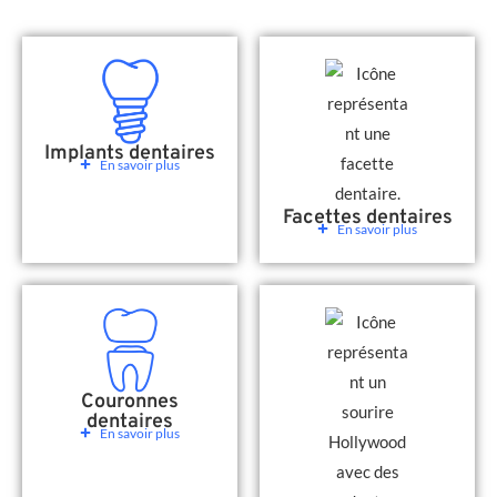
Implants dentaires
En savoir plus
Facettes dentaires
En savoir plus
Couronnes
dentaires
En savoir plus