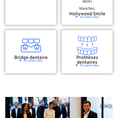
Hollywood Smile
En savoir plus
Bridge dentaire
Prothèses
En savoir plus
dentaires
En savoir plus