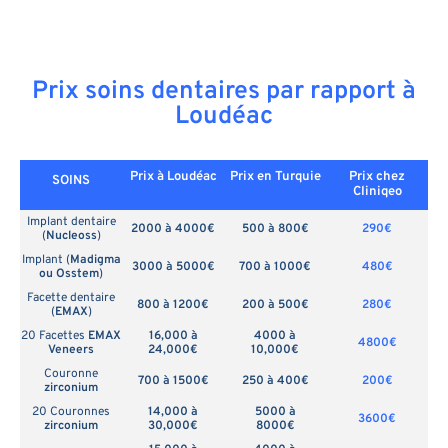
Prix soins dentaires par rapport à
Loudéac
Prix à Loudéac
Prix en
Turquie
Prix chez
SOINS
Cliniqeo
Implant dentaire
2000 à 4000€
500 à 800€
290€
(
Nucleoss
)
Implant (
Madigma
3000 à 5000€
700 à 1000€
480€
ou Osstem
)
Facette dentaire
800 à 1200€
200 à 500€
280€
(
EMAX
)
20 Facettes
EMAX
16,000 à
4000 à
4800€
Veneers
24,000€
10,000€
Couronne
700 à 1500€
250 à 400€
200€
zirconium
20 Couronnes
14,000 à
5000 à
3600€
zirconium
30,000€
8000€