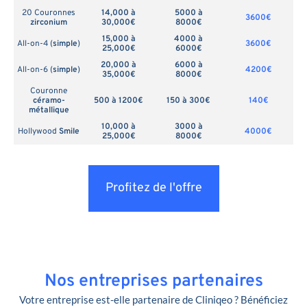
20 Couronnes
14,000 à
5000 à
3600€
zirconium
30,000€
8000€
15,000 à
4000 à
All-on-4 (
simple
)
3600€
25,000€
6000€
20,000 à
6000 à
All-on-6 (
simple
)
4200€
35,000€
8000€
Couronne
céramo-
500 à 1200€
150 à 300€
140€
métallique
10,000 à
3000 à
Hollywood
Smile
4000€
25,000€
8000€
Profitez de l'offre
Nos entreprises partenaires
Votre entreprise est-elle partenaire de Cliniqeo ? Bénéficiez