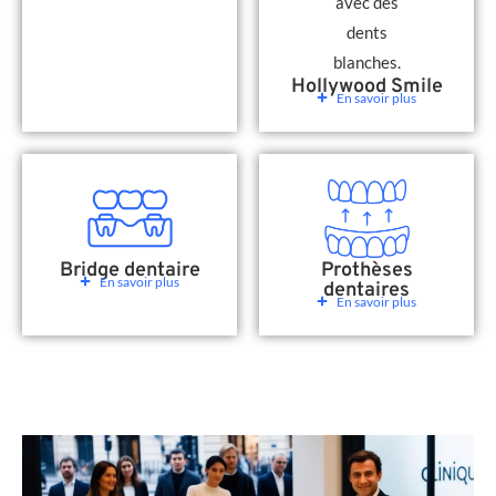
Hollywood Smile
En savoir plus
Bridge dentaire
Prothèses
En savoir plus
dentaires
En savoir plus