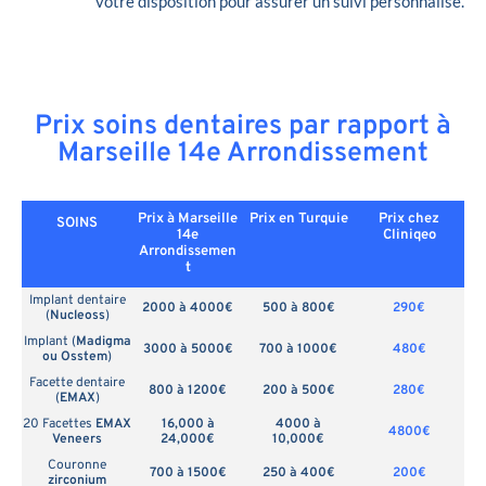
votre disposition pour assurer un suivi personnalisé.
Prix soins dentaires par rapport à
Marseille 14e Arrondissement
Prix à Marseille
Prix en
Turquie
Prix chez
SOINS
14e
Cliniqeo
Arrondissemen
t
Implant dentaire
2000 à 4000€
500 à 800€
290€
(
Nucleoss
)
Implant (
Madigma
3000 à 5000€
700 à 1000€
480€
ou Osstem
)
Facette dentaire
800 à 1200€
200 à 500€
280€
(
EMAX
)
20 Facettes
EMAX
16,000 à
4000 à
4800€
Veneers
24,000€
10,000€
Couronne
700 à 1500€
250 à 400€
200€
zirconium