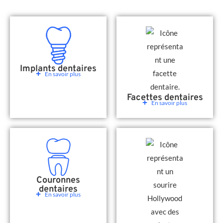
Implants dentaires
En savoir plus
Facettes dentaires
En savoir plus
Couronnes
dentaires
En savoir plus