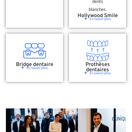
Hollywood Smile
En savoir plus
Bridge dentaire
Prothèses
En savoir plus
dentaires
En savoir plus