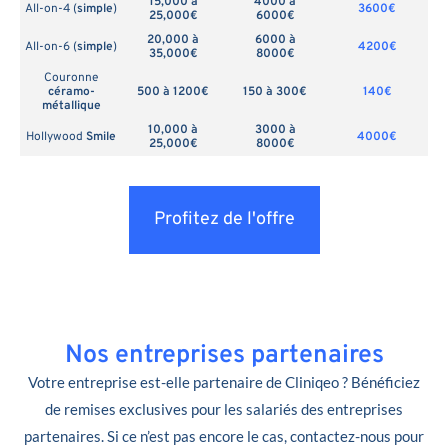
15,000 à
4000 à
All-on-4 (
simple
)
3600€
25,000€
6000€
20,000 à
6000 à
All-on-6 (
simple
)
4200€
35,000€
8000€
Couronne
céramo-
500 à 1200€
150 à 300€
140€
métallique
10,000 à
3000 à
Hollywood
Smile
4000€
25,000€
8000€
Profitez de l'offre
Nos entreprises partenaires
Votre entreprise est-elle partenaire de Cliniqeo ? Bénéficiez
de remises exclusives pour les salariés des entreprises
partenaires. Si ce n’est pas encore le cas, contactez-nous pour