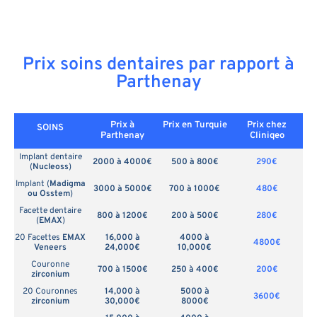
Prix soins dentaires par rapport à
Parthenay
Prix à
Prix en
Turquie
Prix chez
SOINS
Parthenay
Cliniqeo
Implant dentaire
2000 à 4000€
500 à 800€
290€
(
Nucleoss
)
Implant (
Madigma
3000 à 5000€
700 à 1000€
480€
ou Osstem
)
Facette dentaire
800 à 1200€
200 à 500€
280€
(
EMAX
)
20 Facettes
EMAX
16,000 à
4000 à
4800€
Veneers
24,000€
10,000€
Couronne
700 à 1500€
250 à 400€
200€
zirconium
20 Couronnes
14,000 à
5000 à
3600€
zirconium
30,000€
8000€