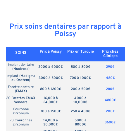
Prix soins dentaires par rapport à
Poissy
Prix à Poissy
Prix en
Turquie
Prix chez
SOINS
Cliniqeo
Implant dentaire
2000 à 4000€
500 à 800€
290€
(
Nucleoss
)
Implant (
Madigma
3000 à 5000€
700 à 1000€
480€
ou Osstem
)
Facette dentaire
800 à 1200€
200 à 500€
280€
(
EMAX
)
20 Facettes
EMAX
16,000 à
4000 à
4800€
Veneers
24,000€
10,000€
Couronne
700 à 1500€
250 à 400€
200€
zirconium
20 Couronnes
14,000 à
5000 à
3600€
zirconium
30,000€
8000€