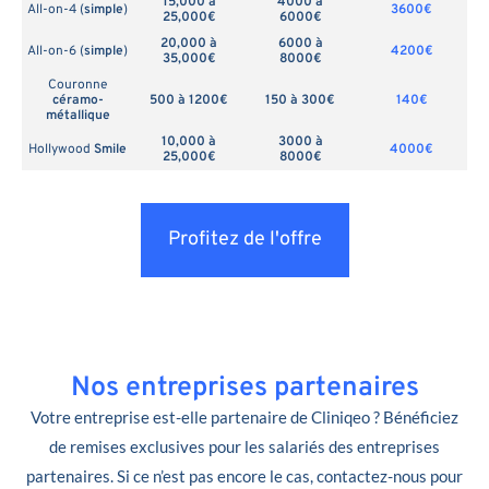
15,000 à
4000 à
All-on-4 (
simple
)
3600€
25,000€
6000€
20,000 à
6000 à
All-on-6 (
simple
)
4200€
35,000€
8000€
Couronne
céramo-
500 à 1200€
150 à 300€
140€
métallique
10,000 à
3000 à
Hollywood
Smile
4000€
25,000€
8000€
Profitez de l'offre
Nos entreprises partenaires
Votre entreprise est-elle partenaire de Cliniqeo ? Bénéficiez
de remises exclusives pour les salariés des entreprises
partenaires. Si ce n’est pas encore le cas, contactez-nous pour