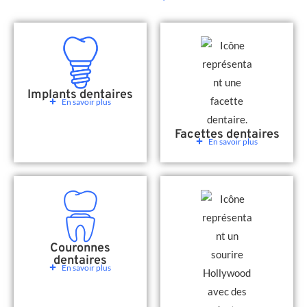
Implants dentaires
En savoir plus
Facettes dentaires
En savoir plus
Couronnes
dentaires
En savoir plus