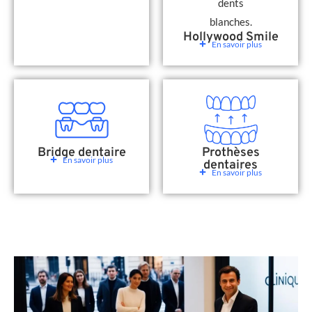
Hollywood Smile
En savoir plus
Bridge dentaire
Prothèses
En savoir plus
dentaires
En savoir plus