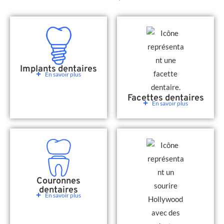
Implants dentaires
En savoir plus
Facettes dentaires
En savoir plus
Couronnes
dentaires
En savoir plus