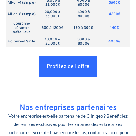
15,000 à
4000 à
All-on-4 (
simple
)
3600€
25,000€
6000€
20,000 à
6000 à
All-on-6 (
simple
)
4200€
35,000€
8000€
Couronne
céramo-
500 à 1200€
150 à 300€
140€
métallique
10,000 à
3000 à
Hollywood
Smile
4000€
25,000€
8000€
Profitez de l'offre
Nos entreprises partenaires
Votre entreprise est-elle partenaire de Cliniqeo ? Bénéficiez
de remises exclusives pour les salariés des entreprises
partenaires. Si ce n’est pas encore le cas, contactez-nous pour