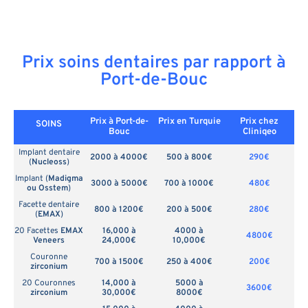
Prix soins dentaires par rapport à
Port-de-Bouc
Prix à Port-de-
Prix en
Turquie
Prix chez
SOINS
Bouc
Cliniqeo
Implant dentaire
2000 à 4000€
500 à 800€
290€
(
Nucleoss
)
Implant (
Madigma
3000 à 5000€
700 à 1000€
480€
ou Osstem
)
Facette dentaire
800 à 1200€
200 à 500€
280€
(
EMAX
)
20 Facettes
EMAX
16,000 à
4000 à
4800€
Veneers
24,000€
10,000€
Couronne
700 à 1500€
250 à 400€
200€
zirconium
20 Couronnes
14,000 à
5000 à
3600€
zirconium
30,000€
8000€