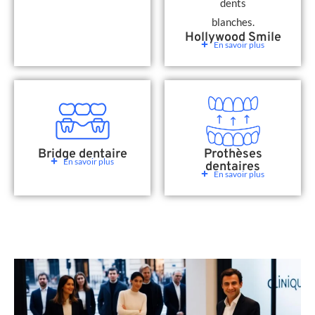
Hollywood Smile
En savoir plus
Bridge dentaire
Prothèses
En savoir plus
dentaires
En savoir plus