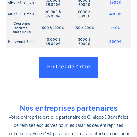
15,000 à
4000 à
All-on-4 (
simple
)
3600€
25,000€
6000€
20,000 à
6000 à
All-on-6 (
simple
)
4200€
35,000€
8000€
Couronne
céramo-
500 à 1200€
150 à 300€
140€
métallique
10,000 à
3000 à
Hollywood
Smile
4000€
25,000€
8000€
Profitez de l'offre
Nos entreprises partenaires
Votre entreprise est-elle partenaire de Cliniqeo ? Bénéficiez
de remises exclusives pour les salariés des entreprises
partenaires. Si ce n’est pas encore le cas, contactez-nous pour