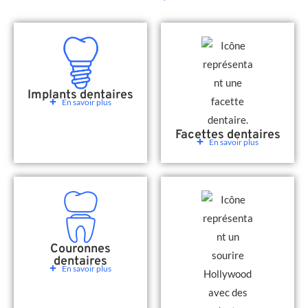
Implants dentaires
En savoir plus
Facettes dentaires
En savoir plus
Couronnes
dentaires
En savoir plus