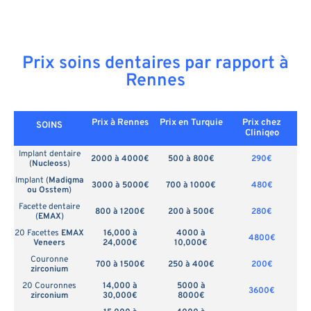
Prix soins dentaires par rapport à
Rennes
Prix à Rennes
Prix en
Turquie
Prix chez
SOINS
Cliniqeo
Implant dentaire
2000 à 4000€
500 à 800€
290€
(
Nucleoss
)
Implant (
Madigma
3000 à 5000€
700 à 1000€
480€
ou Osstem
)
Facette dentaire
800 à 1200€
200 à 500€
280€
(
EMAX
)
20 Facettes
EMAX
16,000 à
4000 à
4800€
Veneers
24,000€
10,000€
Couronne
700 à 1500€
250 à 400€
200€
zirconium
20 Couronnes
14,000 à
5000 à
3600€
zirconium
30,000€
8000€