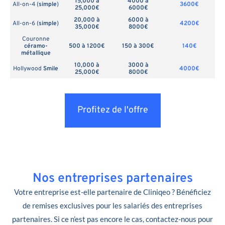
15,000 à
4000 à
All-on-4 (
simple
)
3600€
25,000€
6000€
20,000 à
6000 à
All-on-6 (
simple
)
4200€
35,000€
8000€
Couronne
céramo-
500 à 1200€
150 à 300€
140€
métallique
10,000 à
3000 à
Hollywood
Smile
4000€
25,000€
8000€
Profitez de l'offre
Nos entreprises partenaires
Votre entreprise est-elle partenaire de Cliniqeo ? Bénéficiez
de remises exclusives pour les salariés des entreprises
partenaires. Si ce n’est pas encore le cas, contactez-nous pour