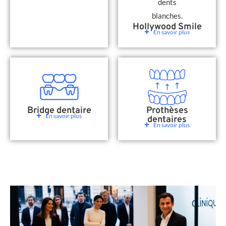
Hollywood Smile
En savoir plus
Bridge dentaire
Prothèses
En savoir plus
dentaires
En savoir plus