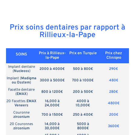
Prix soins dentaires par rapport à
Rillieux-la-Pape
Prix à Rillieux-
Prix en
Turquie
Prix chez
SOINS
la-Pape
Cliniqeo
Implant dentaire
2000 à 4000€
500 à 800€
290€
(
Nucleoss
)
Implant (
Madigma
3000 à 5000€
700 à 1000€
480€
ou Osstem
)
Facette dentaire
800 à 1200€
200 à 500€
280€
(
EMAX
)
20 Facettes
EMAX
16,000 à
4000 à
4800€
Veneers
24,000€
10,000€
Couronne
700 à 1500€
250 à 400€
200€
zirconium
20 Couronnes
14,000 à
5000 à
3600€
zirconium
30,000€
8000€