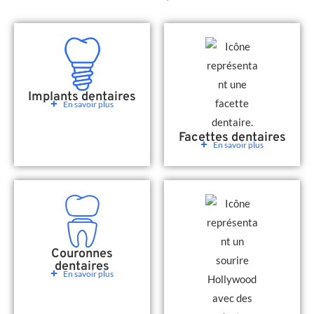
Implants dentaires
En savoir plus
Facettes dentaires
En savoir plus
Couronnes
dentaires
En savoir plus