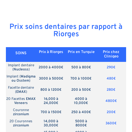
Prix soins dentaires par rapport à
Riorges
Prix à Riorges
Prix en
Turquie
Prix chez
SOINS
Cliniqeo
Implant dentaire
2000 à 4000€
500 à 800€
290€
(
Nucleoss
)
Implant (
Madigma
3000 à 5000€
700 à 1000€
480€
ou Osstem
)
Facette dentaire
800 à 1200€
200 à 500€
280€
(
EMAX
)
20 Facettes
EMAX
16,000 à
4000 à
4800€
Veneers
24,000€
10,000€
Couronne
700 à 1500€
250 à 400€
200€
zirconium
20 Couronnes
14,000 à
5000 à
3600€
zirconium
30,000€
8000€