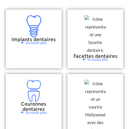
Implants dentaires
En savoir plus
Facettes dentaires
En savoir plus
Couronnes
dentaires
En savoir plus