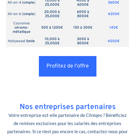
15,000 à
4000 à
All-on-4 (
simple
)
3600€
25,000€
6000€
20,000 à
6000 à
All-on-6 (
simple
)
4200€
35,000€
8000€
Couronne
céramo-
500 à 1200€
150 à 300€
140€
métallique
10,000 à
3000 à
Hollywood
Smile
4000€
25,000€
8000€
Profitez de l'offre
Nos entreprises partenaires
Votre entreprise est-elle partenaire de Cliniqeo ? Bénéficiez
de remises exclusives pour les salariés des entreprises
partenaires. Si ce n’est pas encore le cas, contactez-nous pour