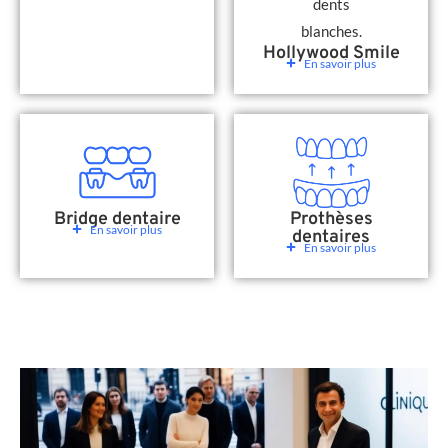
Hollywood Smile
En savoir plus
Bridge dentaire
Prothèses
En savoir plus
dentaires
En savoir plus