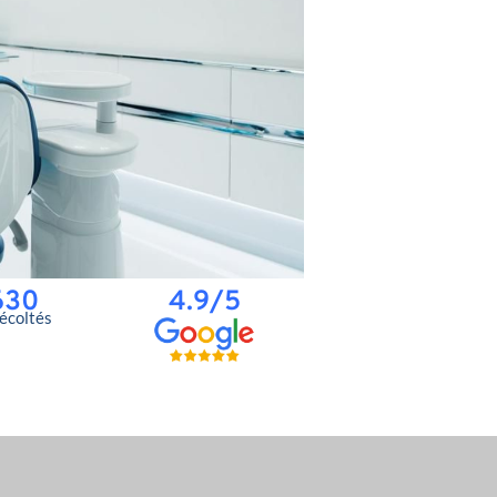
630
4.9/5
récoltés