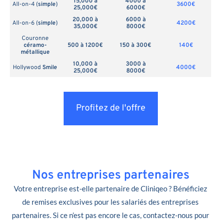
15,000 à
4000 à
All-on-4 (
simple
)
3600€
25,000€
6000€
20,000 à
6000 à
All-on-6 (
simple
)
4200€
35,000€
8000€
Couronne
céramo-
500 à 1200€
150 à 300€
140€
métallique
10,000 à
3000 à
Hollywood
Smile
4000€
25,000€
8000€
Profitez de l'offre
Nos entreprises partenaires
Votre entreprise est-elle partenaire de Cliniqeo ? Bénéficiez
de remises exclusives pour les salariés des entreprises
partenaires. Si ce n’est pas encore le cas, contactez-nous pour