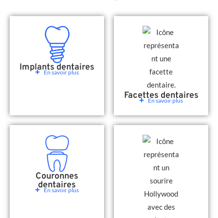
Implants dentaires
En savoir plus
Facettes dentaires
En savoir plus
Couronnes
dentaires
En savoir plus