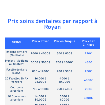
Prix soins dentaires par rapport à
Royan
Prix à Royan
Prix en
Turquie
Prix chez
SOINS
Cliniqeo
Implant dentaire
2000 à 4000€
500 à 800€
290€
(
Nucleoss
)
Implant (
Madigma
3000 à 5000€
700 à 1000€
480€
ou Osstem
)
Facette dentaire
800 à 1200€
200 à 500€
280€
(
EMAX
)
20 Facettes
EMAX
16,000 à
4000 à
4800€
Veneers
24,000€
10,000€
Couronne
700 à 1500€
250 à 400€
200€
zirconium
20 Couronnes
14,000 à
5000 à
3600€
zirconium
30,000€
8000€