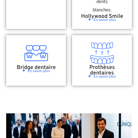
Hollywood Smile
En savoir plus
Bridge dentaire
Prothèses
En savoir plus
dentaires
En savoir plus