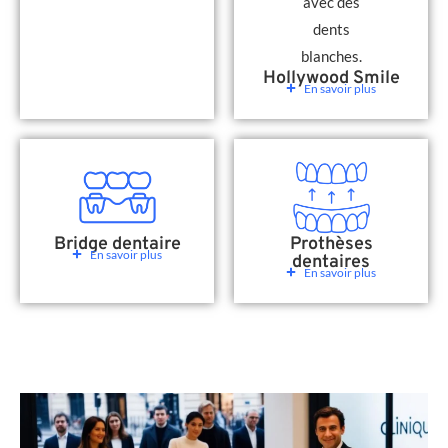
Hollywood Smile
En savoir plus
Bridge dentaire
Prothèses
En savoir plus
dentaires
En savoir plus