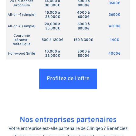
20 Couronnes
14,000 à
5000 à
3600€
zirconium
30,000€
8000€
15,000 à
4000 à
All-on-4 (
simple
)
3600€
25,000€
6000€
20,000 à
6000 à
All-on-6 (
simple
)
4200€
35,000€
8000€
Couronne
céramo-
500 à 1200€
150 à 300€
140€
métallique
10,000 à
3000 à
Hollywood
Smile
4000€
25,000€
8000€
Profitez de l'offre
Nos entreprises partenaires
Votre entreprise est-elle partenaire de Cliniqeo ? Bénéficiez