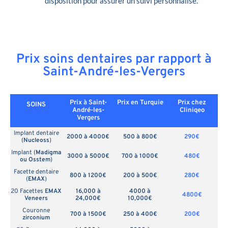
disposition pour assurer un suivi personnalisé.
Prix soins dentaires par rapport à
Saint-André-les-Vergers
Prix à Saint-
Prix en
Turquie
Prix chez
SOINS
André-les-
Cliniqeo
Vergers
Implant dentaire
2000 à 4000€
500 à 800€
290€
(
Nucleoss
)
Implant (
Madigma
3000 à 5000€
700 à 1000€
480€
ou Osstem
)
Facette dentaire
800 à 1200€
200 à 500€
280€
(
EMAX
)
20 Facettes
EMAX
16,000 à
4000 à
4800€
Veneers
24,000€
10,000€
Couronne
700 à 1500€
250 à 400€
200€
zirconium