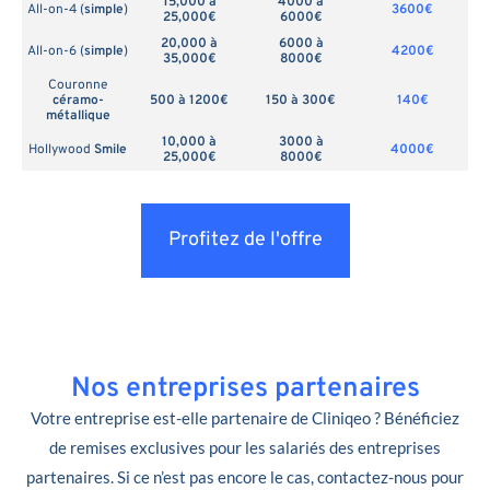
15,000 à
4000 à
All-on-4 (
simple
)
3600€
25,000€
6000€
20,000 à
6000 à
All-on-6 (
simple
)
4200€
35,000€
8000€
Couronne
céramo-
500 à 1200€
150 à 300€
140€
métallique
10,000 à
3000 à
Hollywood
Smile
4000€
25,000€
8000€
Profitez de l'offre
Nos entreprises partenaires
Votre entreprise est-elle partenaire de Cliniqeo ? Bénéficiez
de remises exclusives pour les salariés des entreprises
partenaires. Si ce n’est pas encore le cas, contactez-nous pour