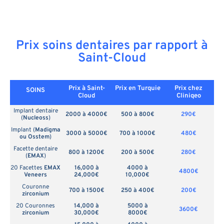
Prix soins dentaires par rapport à
Saint-Cloud
Prix à Saint-
Prix en
Turquie
Prix chez
SOINS
Cloud
Cliniqeo
Implant dentaire
2000 à 4000€
500 à 800€
290€
(
Nucleoss
)
Implant (
Madigma
3000 à 5000€
700 à 1000€
480€
ou Osstem
)
Facette dentaire
800 à 1200€
200 à 500€
280€
(
EMAX
)
20 Facettes
EMAX
16,000 à
4000 à
4800€
Veneers
24,000€
10,000€
Couronne
700 à 1500€
250 à 400€
200€
zirconium
20 Couronnes
14,000 à
5000 à
3600€
zirconium
30,000€
8000€