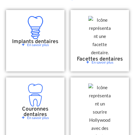
Implants dentaires
En savoir plus
Facettes dentaires
En savoir plus
Couronnes
dentaires
En savoir plus