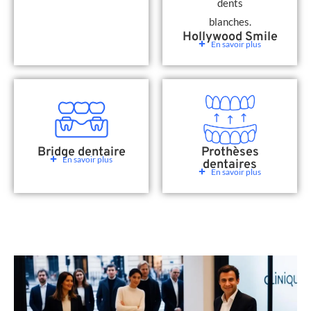
Hollywood Smile
En savoir plus
Bridge dentaire
Prothèses
En savoir plus
dentaires
En savoir plus