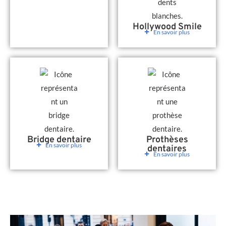
Hollywood Smile
En savoir plus
Bridge dentaire
Prothèses
En savoir plus
dentaires
En savoir plus