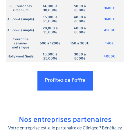
20 Couronnes
14,000 à
5000 à
3600€
zirconium
30,000€
8000€
15,000 à
4000 à
All-on-4 (
simple
)
3600€
25,000€
6000€
20,000 à
6000 à
All-on-6 (
simple
)
4200€
35,000€
8000€
Couronne
céramo-
500 à 1200€
150 à 300€
140€
métallique
10,000 à
3000 à
Hollywood
Smile
4000€
25,000€
8000€
Profitez de l'offre
Nos entreprises partenaires
Votre entreprise est-elle partenaire de Cliniqeo ? Bénéficiez