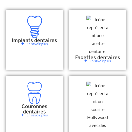
Implants dentaires
En savoir plus
Facettes dentaires
En savoir plus
Couronnes
dentaires
En savoir plus