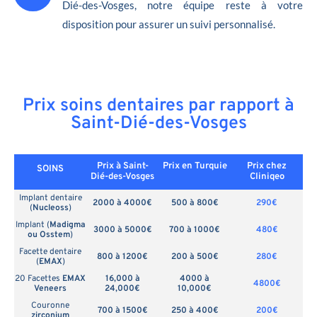
Dié-des-Vosges, notre équipe reste à votre
disposition pour assurer un suivi personnalisé.
Prix soins dentaires par rapport à
Saint-Dié-des-Vosges
Prix à Saint-
Prix en
Turquie
Prix chez
SOINS
Dié-des-Vosges
Cliniqeo
Implant dentaire
2000 à 4000€
500 à 800€
290€
(
Nucleoss
)
Implant (
Madigma
3000 à 5000€
700 à 1000€
480€
ou Osstem
)
Facette dentaire
800 à 1200€
200 à 500€
280€
(
EMAX
)
20 Facettes
EMAX
16,000 à
4000 à
4800€
Veneers
24,000€
10,000€
Couronne
700 à 1500€
250 à 400€
200€
zirconium