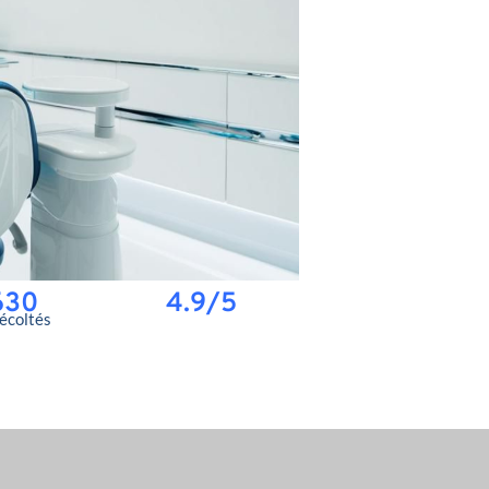
630
4.9/5
récoltés