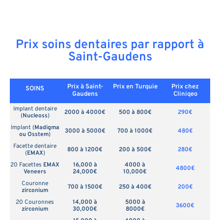
Prix soins dentaires par rapport à
Saint-Gaudens
Prix à Saint-
Prix en
Turquie
Prix chez
SOINS
Gaudens
Cliniqeo
Implant dentaire
2000 à 4000€
500 à 800€
290€
(
Nucleoss
)
Implant (
Madigma
3000 à 5000€
700 à 1000€
480€
ou Osstem
)
Facette dentaire
800 à 1200€
200 à 500€
280€
(
EMAX
)
20 Facettes
EMAX
16,000 à
4000 à
4800€
Veneers
24,000€
10,000€
Couronne
700 à 1500€
250 à 400€
200€
zirconium
20 Couronnes
14,000 à
5000 à
3600€
zirconium
30,000€
8000€