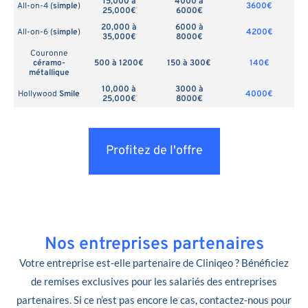
15,000 à
4000 à
All-on-4 (
simple
)
3600€
25,000€
6000€
20,000 à
6000 à
All-on-6 (
simple
)
4200€
35,000€
8000€
Couronne
céramo-
500 à 1200€
150 à 300€
140€
métallique
10,000 à
3000 à
Hollywood
Smile
4000€
25,000€
8000€
Profitez de l'offre
Nos entreprises partenaires
Votre entreprise est-elle partenaire de Cliniqeo ? Bénéficiez
de remises exclusives pour les salariés des entreprises
partenaires. Si ce n’est pas encore le cas, contactez-nous pour