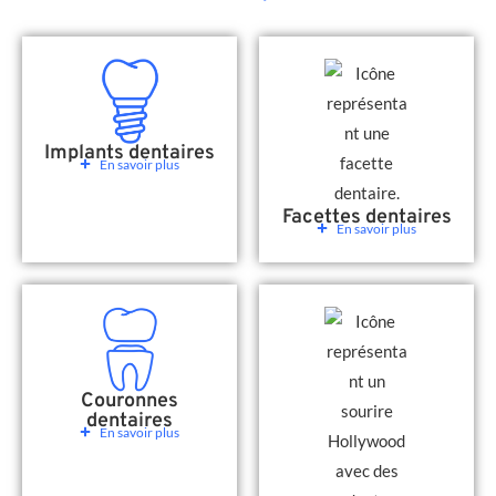
Implants dentaires
En savoir plus
Facettes dentaires
En savoir plus
Couronnes
dentaires
En savoir plus