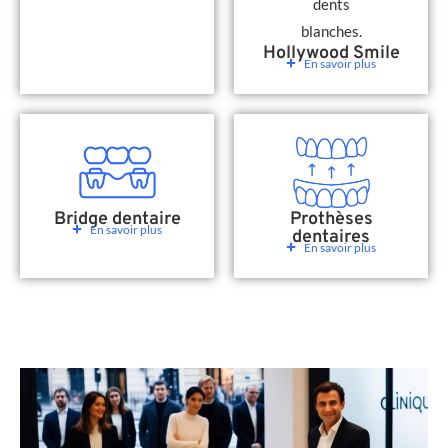
Hollywood Smile
En savoir plus
Bridge dentaire
Prothèses
En savoir plus
dentaires
En savoir plus