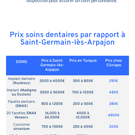
disposition pour assurer un suivi personnalisé.
Prix soins dentaires par rapport à
Saint-Germain-lès-Arpajon
Prix à Saint-
Prix en
Turquie
Prix chez
SOINS
Germain-lès-
Cliniqeo
Arpajon
Implant dentaire
2000 à 4000€
500 à 800€
290€
(
Nucleoss
)
Implant (
Madigma
3000 à 5000€
700 à 1000€
480€
ou Osstem
)
Facette dentaire
800 à 1200€
200 à 500€
280€
(
EMAX
)
20 Facettes
EMAX
16,000 à
4000 à
4800€
Veneers
24,000€
10,000€
Couronne
700 à 1500€
250 à 400€
200€
zirconium