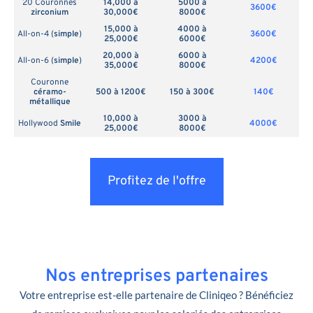
20 Couronnes
14,000 à
5000 à
3600€
zirconium
30,000€
8000€
15,000 à
4000 à
All-on-4 (
simple
)
3600€
25,000€
6000€
20,000 à
6000 à
All-on-6 (
simple
)
4200€
35,000€
8000€
Couronne
céramo-
500 à 1200€
150 à 300€
140€
métallique
10,000 à
3000 à
Hollywood
Smile
4000€
25,000€
8000€
Profitez de l'offre
Nos entreprises partenaires
Votre entreprise est-elle partenaire de Cliniqeo ? Bénéficiez