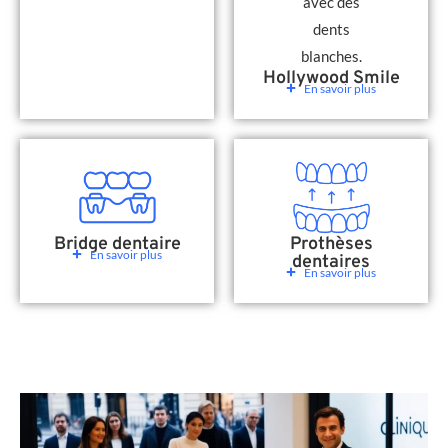
Hollywood Smile
En savoir plus
Bridge dentaire
Prothèses
En savoir plus
dentaires
En savoir plus