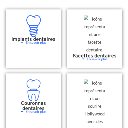
Implants dentaires
En savoir plus
Facettes dentaires
En savoir plus
Couronnes
dentaires
En savoir plus