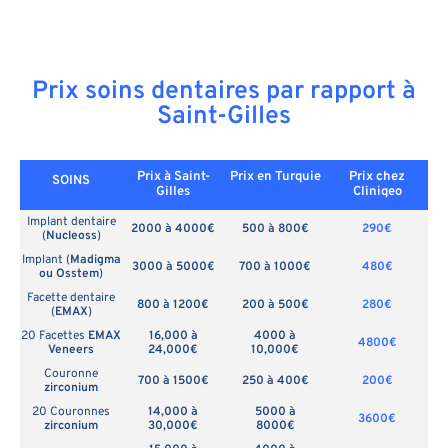
Prix soins dentaires par rapport à
Saint-Gilles
Prix à Saint-
Prix en
Turquie
Prix chez
SOINS
Gilles
Cliniqeo
Implant dentaire
2000 à 4000€
500 à 800€
290€
(
Nucleoss
)
Implant (
Madigma
3000 à 5000€
700 à 1000€
480€
ou Osstem
)
Facette dentaire
800 à 1200€
200 à 500€
280€
(
EMAX
)
20 Facettes
EMAX
16,000 à
4000 à
4800€
Veneers
24,000€
10,000€
Couronne
700 à 1500€
250 à 400€
200€
zirconium
20 Couronnes
14,000 à
5000 à
3600€
zirconium
30,000€
8000€