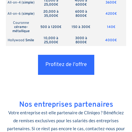
15,000 à
4000 à
All-on-4 (
simple
)
3600€
25,000€
6000€
20,000 à
6000 à
All-on-6 (
simple
)
4200€
35,000€
8000€
Couronne
céramo-
500 à 1200€
150 à 300€
140€
métallique
10,000 à
3000 à
Hollywood
Smile
4000€
25,000€
8000€
Profitez de l'offre
Nos entreprises partenaires
Votre entreprise est-elle partenaire de Cliniqeo ? Bénéficiez
de remises exclusives pour les salariés des entreprises
partenaires. Si ce n’est pas encore le cas, contactez-nous pour