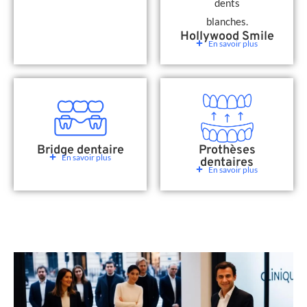
Hollywood Smile
En savoir plus
Bridge dentaire
Prothèses
En savoir plus
dentaires
En savoir plus