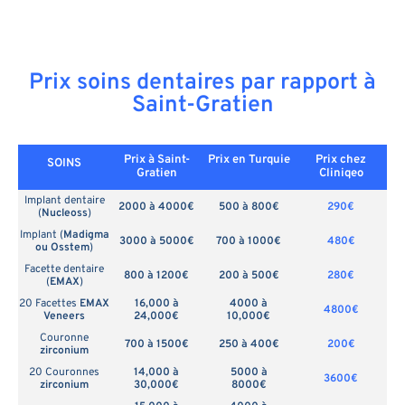
Prix soins dentaires par rapport à
Saint-Gratien
Prix à Saint-
Prix en
Turquie
Prix chez
SOINS
Gratien
Cliniqeo
Implant dentaire
2000 à 4000€
500 à 800€
290€
(
Nucleoss
)
Implant (
Madigma
3000 à 5000€
700 à 1000€
480€
ou Osstem
)
Facette dentaire
800 à 1200€
200 à 500€
280€
(
EMAX
)
20 Facettes
EMAX
16,000 à
4000 à
4800€
Veneers
24,000€
10,000€
Couronne
700 à 1500€
250 à 400€
200€
zirconium
20 Couronnes
14,000 à
5000 à
3600€
zirconium
30,000€
8000€