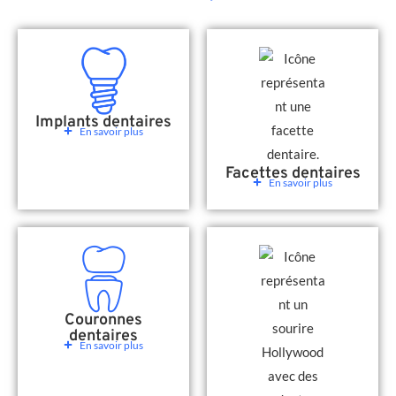
Implants dentaires
En savoir plus
Facettes dentaires
En savoir plus
Couronnes
dentaires
En savoir plus