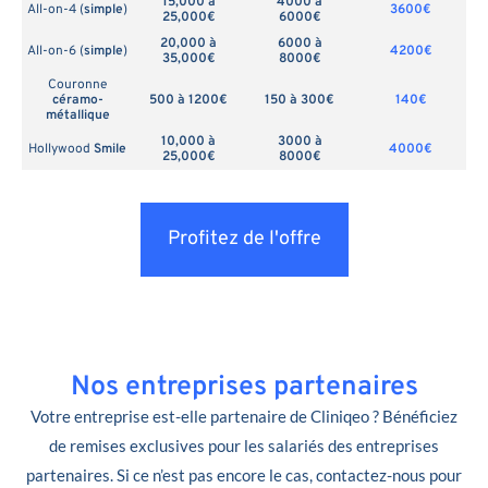
15,000 à
4000 à
All-on-4 (
simple
)
3600€
25,000€
6000€
20,000 à
6000 à
All-on-6 (
simple
)
4200€
35,000€
8000€
Couronne
céramo-
500 à 1200€
150 à 300€
140€
métallique
10,000 à
3000 à
Hollywood
Smile
4000€
25,000€
8000€
Profitez de l'offre
Nos entreprises partenaires
Votre entreprise est-elle partenaire de Cliniqeo ? Bénéficiez
de remises exclusives pour les salariés des entreprises
partenaires. Si ce n’est pas encore le cas, contactez-nous pour