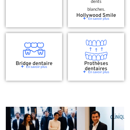
Hollywood Smile
En savoir plus
Bridge dentaire
Prothèses
En savoir plus
dentaires
En savoir plus