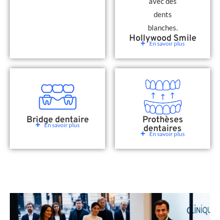
Hollywood Smile
En savoir plus
Bridge dentaire
Prothèses
En savoir plus
dentaires
En savoir plus