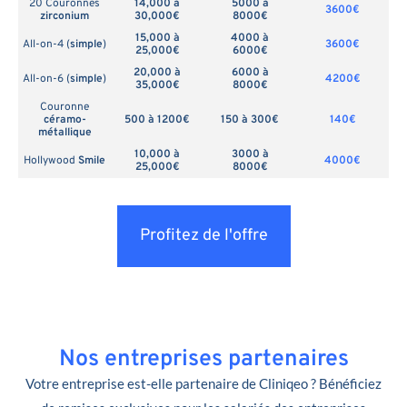
20 Couronnes
14,000 à
5000 à
3600€
zirconium
30,000€
8000€
15,000 à
4000 à
All-on-4 (
simple
)
3600€
25,000€
6000€
20,000 à
6000 à
All-on-6 (
simple
)
4200€
35,000€
8000€
Couronne
céramo-
500 à 1200€
150 à 300€
140€
métallique
10,000 à
3000 à
Hollywood
Smile
4000€
25,000€
8000€
Profitez de l'offre
Nos entreprises partenaires
Votre entreprise est-elle partenaire de Cliniqeo ? Bénéficiez