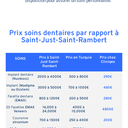
disposition pour assurer un suivi personnalisé.
Prix soins dentaires par rapport à
Saint-Just-Saint-Rambert
Prix à Saint-
Prix en
Turquie
Prix chez
SOINS
Just-Saint-
Cliniqeo
Rambert
Implant dentaire
2000 à 4000€
500 à 800€
290€
(
Nucleoss
)
Implant (
Madigma
3000 à 5000€
700 à 1000€
480€
ou Osstem
)
Facette dentaire
800 à 1200€
200 à 500€
280€
(
EMAX
)
20 Facettes
EMAX
16,000 à
4000 à
4800€
Veneers
24,000€
10,000€
Couronne
700 à 1500€
250 à 400€
200€
zirconium