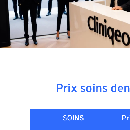
Prix soins den
SOINS
Pr