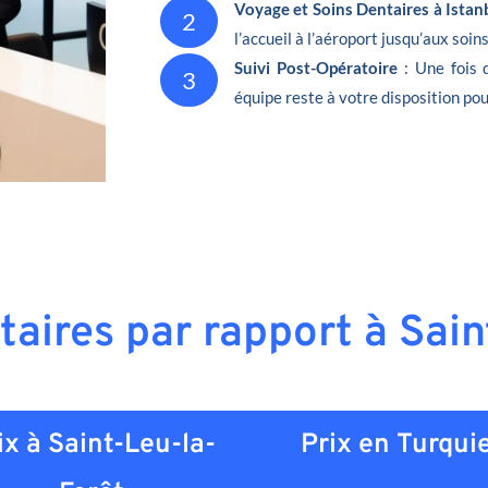
Voyage et Soins Dentaires à Istan
2
l’accueil à l’aéroport jusqu’aux soin
Suivi Post-Opératoire
: Une fois 
3
équipe reste à votre disposition pou
taires par rapport à Sai
ix à Saint-Leu-la-
Prix en
Turqui