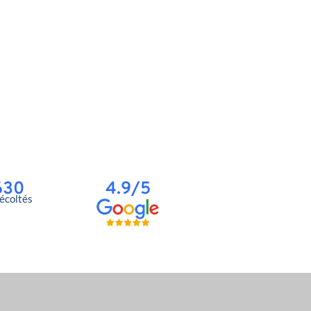
630
4.9/5
récoltés