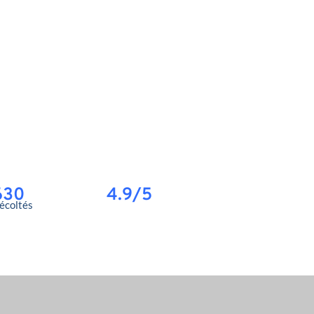
630
4.9/5
récoltés