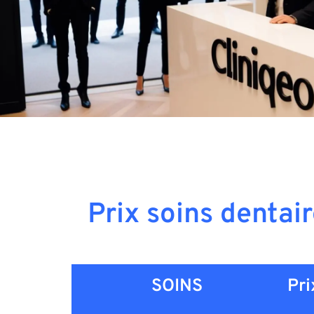
Prix soins dentai
SOINS
Pri