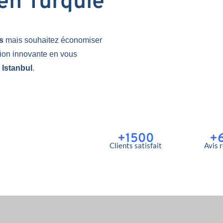
 en Turquie
es
mais souhaitez économiser
tion innovante en vous
 Istanbul
.
+1500
+
Clients satisfait
Avis 