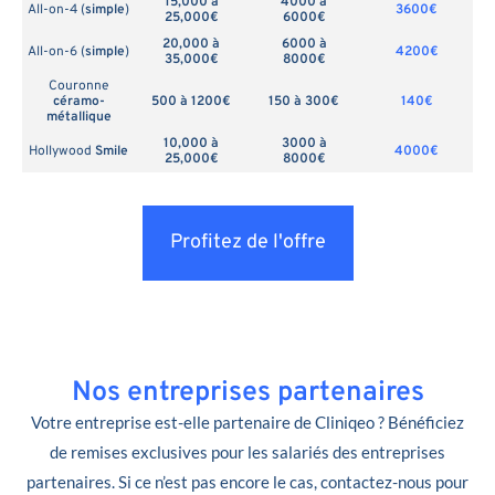
15,000 à
4000 à
All-on-4 (
simple
)
3600€
25,000€
6000€
20,000 à
6000 à
All-on-6 (
simple
)
4200€
35,000€
8000€
Couronne
céramo-
500 à 1200€
150 à 300€
140€
métallique
10,000 à
3000 à
Hollywood
Smile
4000€
25,000€
8000€
Profitez de l'offre
Nos entreprises partenaires
Votre entreprise est-elle partenaire de Cliniqeo ? Bénéficiez
de remises exclusives pour les salariés des entreprises
partenaires. Si ce n’est pas encore le cas, contactez-nous pour