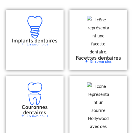
Implants dentaires
En savoir plus
Facettes dentaires
En savoir plus
Couronnes
dentaires
En savoir plus