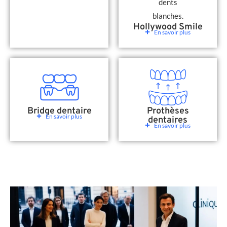
Hollywood Smile
En savoir plus
Bridge dentaire
Prothèses
En savoir plus
dentaires
En savoir plus