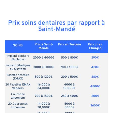
Prix soins dentaires par rapport à
Saint-Mandé
Prix à Saint-
Prix en
Turquie
Prix chez
SOINS
Mandé
Cliniqeo
Implant dentaire
2000 à 4000€
500 à 800€
290€
(
Nucleoss
)
Implant (
Madigma
3000 à 5000€
700 à 1000€
480€
ou Osstem
)
Facette dentaire
800 à 1200€
200 à 500€
280€
(
EMAX
)
20 Facettes
EMAX
16,000 à
4000 à
4800€
Veneers
24,000€
10,000€
Couronne
700 à 1500€
250 à 400€
200€
zirconium
20 Couronnes
14,000 à
5000 à
3600€
zirconium
30,000€
8000€