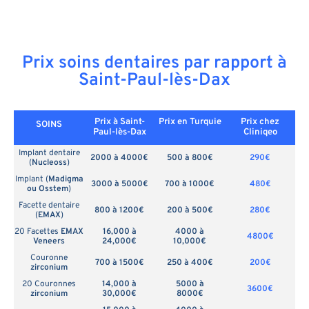
Prix soins dentaires par rapport à
Saint-Paul-lès-Dax
Prix à Saint-
Prix en
Turquie
Prix chez
SOINS
Paul-lès-Dax
Cliniqeo
Implant dentaire
2000 à 4000€
500 à 800€
290€
(
Nucleoss
)
Implant (
Madigma
3000 à 5000€
700 à 1000€
480€
ou Osstem
)
Facette dentaire
800 à 1200€
200 à 500€
280€
(
EMAX
)
20 Facettes
EMAX
16,000 à
4000 à
4800€
Veneers
24,000€
10,000€
Couronne
700 à 1500€
250 à 400€
200€
zirconium
20 Couronnes
14,000 à
5000 à
3600€
zirconium
30,000€
8000€