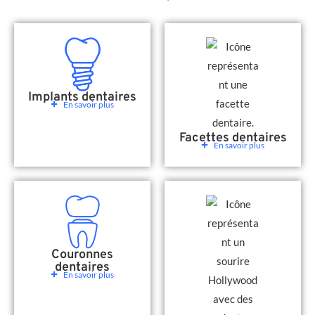
Implants dentaires
En savoir plus
Facettes dentaires
En savoir plus
Couronnes
dentaires
En savoir plus