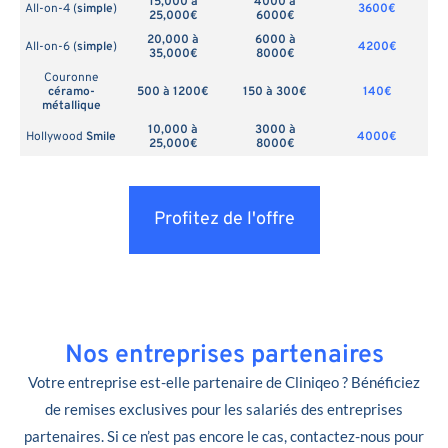
15,000 à
4000 à
All-on-4 (
simple
)
3600€
25,000€
6000€
20,000 à
6000 à
All-on-6 (
simple
)
4200€
35,000€
8000€
Couronne
céramo-
500 à 1200€
150 à 300€
140€
métallique
10,000 à
3000 à
Hollywood
Smile
4000€
25,000€
8000€
Profitez de l'offre
Nos entreprises partenaires
Votre entreprise est-elle partenaire de Cliniqeo ? Bénéficiez
de remises exclusives pour les salariés des entreprises
partenaires. Si ce n’est pas encore le cas, contactez-nous pour