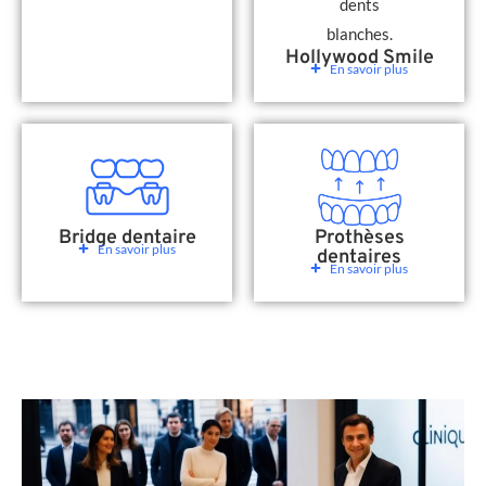
Hollywood Smile
En savoir plus
Bridge dentaire
Prothèses
En savoir plus
dentaires
En savoir plus