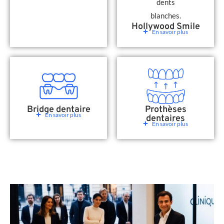
Hollywood Smile
En savoir plus
Bridge dentaire
Prothèses
En savoir plus
dentaires
En savoir plus