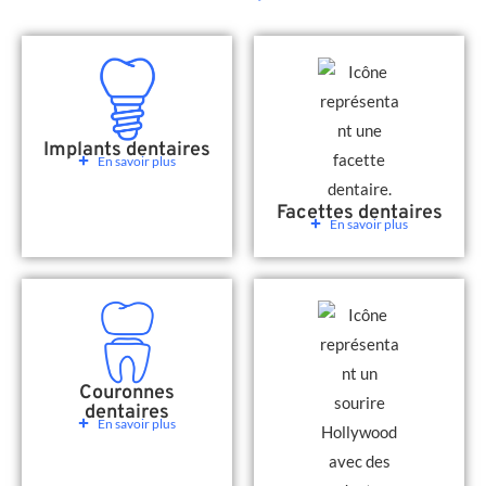
Implants dentaires
En savoir plus
Facettes dentaires
En savoir plus
Couronnes
dentaires
En savoir plus