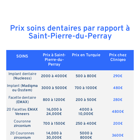
Prix soins dentaires par rapport à
Saint-Pierre-du-Perray
Prix à Saint-
Prix en
Turquie
Prix chez
SOINS
Pierre-du-
Cliniqeo
Perray
Implant dentaire
2000 à 4000€
500 à 800€
290€
(
Nucleoss
)
Implant (
Madigma
3000 à 5000€
700 à 1000€
480€
ou Osstem
)
Facette dentaire
800 à 1200€
200 à 500€
280€
(
EMAX
)
20 Facettes
EMAX
16,000 à
4000 à
4800€
Veneers
24,000€
10,000€
Couronne
700 à 1500€
250 à 400€
200€
zirconium
20 Couronnes
14,000 à
5000 à
3600€
zirconium
30,000€
8000€