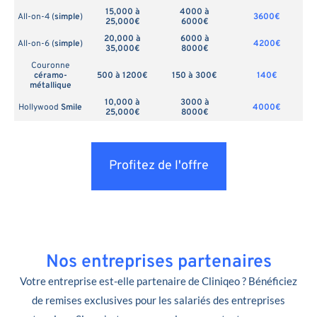
15,000 à
4000 à
All-on-4 (
simple
)
3600€
25,000€
6000€
20,000 à
6000 à
All-on-6 (
simple
)
4200€
35,000€
8000€
Couronne
céramo-
500 à 1200€
150 à 300€
140€
métallique
10,000 à
3000 à
Hollywood
Smile
4000€
25,000€
8000€
Profitez de l'offre
Nos entreprises partenaires
Votre entreprise est-elle partenaire de Cliniqeo ? Bénéficiez
de remises exclusives pour les salariés des entreprises