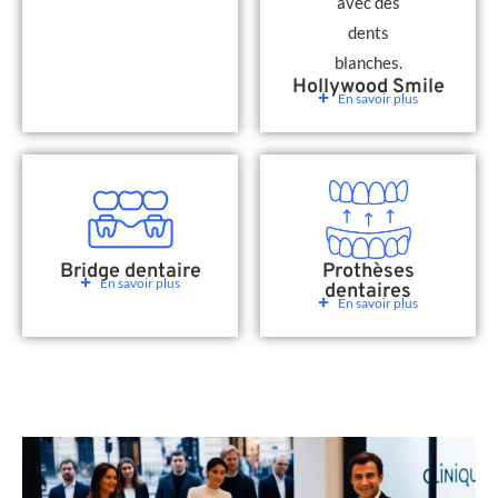
Hollywood Smile
En savoir plus
Bridge dentaire
Prothèses
En savoir plus
dentaires
En savoir plus