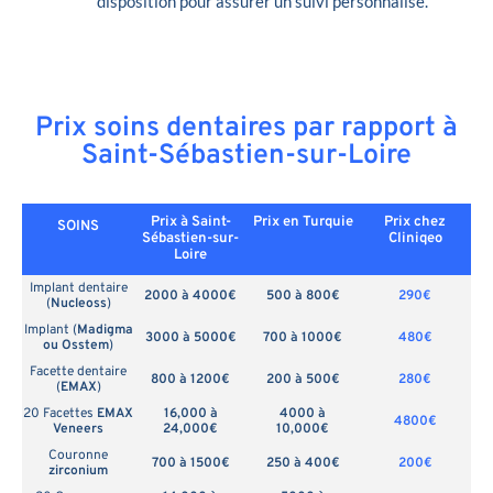
disposition pour assurer un suivi personnalisé.
Prix soins dentaires par rapport à
Saint-Sébastien-sur-Loire
Prix à Saint-
Prix en
Turquie
Prix chez
SOINS
Sébastien-sur-
Cliniqeo
Loire
Implant dentaire
2000 à 4000€
500 à 800€
290€
(
Nucleoss
)
Implant (
Madigma
3000 à 5000€
700 à 1000€
480€
ou Osstem
)
Facette dentaire
800 à 1200€
200 à 500€
280€
(
EMAX
)
20 Facettes
EMAX
16,000 à
4000 à
4800€
Veneers
24,000€
10,000€
Couronne
700 à 1500€
250 à 400€
200€
zirconium