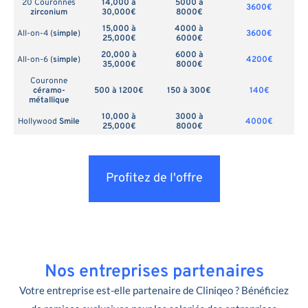
20 Couronnes
14,000 à
5000 à
3600€
zirconium
30,000€
8000€
15,000 à
4000 à
All-on-4 (
simple
)
3600€
25,000€
6000€
20,000 à
6000 à
All-on-6 (
simple
)
4200€
35,000€
8000€
Couronne
céramo-
500 à 1200€
150 à 300€
140€
métallique
10,000 à
3000 à
Hollywood
Smile
4000€
25,000€
8000€
Profitez de l'offre
Nos entreprises partenaires
Votre entreprise est-elle partenaire de Cliniqeo ? Bénéficiez