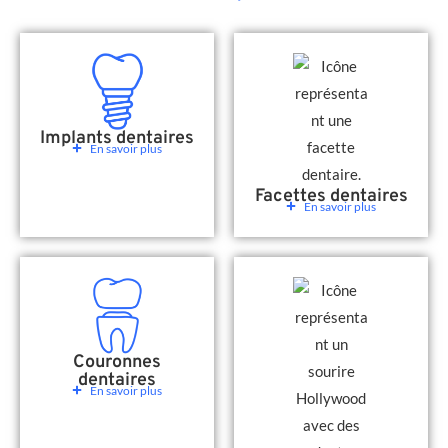
Implants dentaires
En savoir plus
Facettes dentaires
En savoir plus
Couronnes
dentaires
En savoir plus