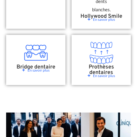
Hollywood Smile
En savoir plus
Bridge dentaire
Prothèses
En savoir plus
dentaires
En savoir plus