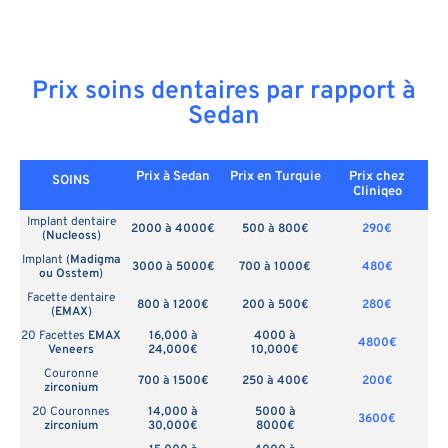
Prix soins dentaires par rapport à
Sedan
Prix à Sedan
Prix en
Turquie
Prix chez
SOINS
Cliniqeo
Implant dentaire
2000 à 4000€
500 à 800€
290€
(
Nucleoss
)
Implant (
Madigma
3000 à 5000€
700 à 1000€
480€
ou Osstem
)
Facette dentaire
800 à 1200€
200 à 500€
280€
(
EMAX
)
20 Facettes
EMAX
16,000 à
4000 à
4800€
Veneers
24,000€
10,000€
Couronne
700 à 1500€
250 à 400€
200€
zirconium
20 Couronnes
14,000 à
5000 à
3600€
zirconium
30,000€
8000€