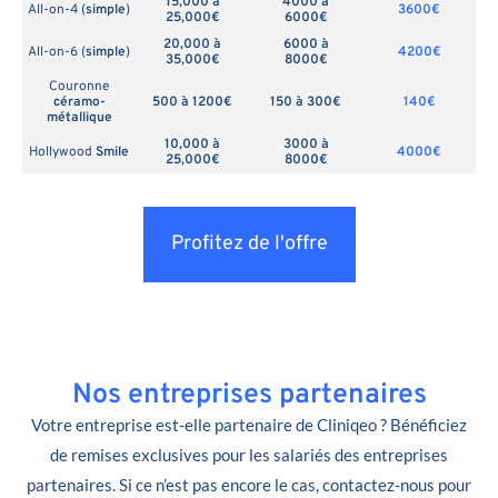
15,000 à
4000 à
All-on-4 (
simple
)
3600€
25,000€
6000€
20,000 à
6000 à
All-on-6 (
simple
)
4200€
35,000€
8000€
Couronne
céramo-
500 à 1200€
150 à 300€
140€
métallique
10,000 à
3000 à
Hollywood
Smile
4000€
25,000€
8000€
Profitez de l'offre
Nos entreprises partenaires
Votre entreprise est-elle partenaire de Cliniqeo ? Bénéficiez
de remises exclusives pour les salariés des entreprises
partenaires. Si ce n’est pas encore le cas, contactez-nous pour