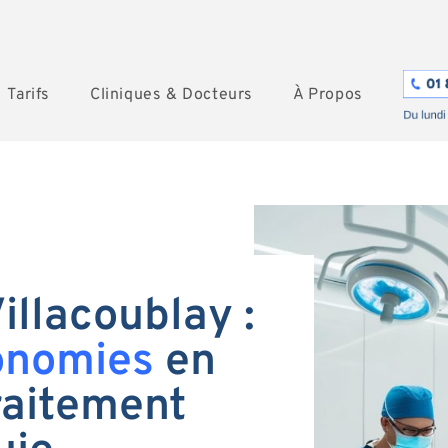
Tarifs
Cliniques & Docteurs
À Propos
illacoublay :
onomies
en
raitement