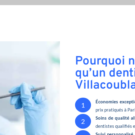
Pourquoi n
qu’un denti
Villacoubl
Économies excepti
1
prix pratiqués à Pari
Soins de qualité a
2
dentistes qualifiés 
Suivi personnalisé