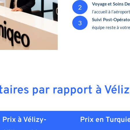
Voyage et Soins De
2
l’accueil à l’aéropor
Suivi Post-Opérat
3
équipe reste à votre
taires par rapport à Véli
Prix à Vélizy-
Prix en
Turqui