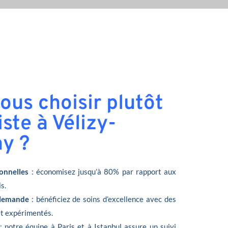
ous choisir plutôt
ste à Vélizy-
ay ?
onnelles
: économisez jusqu’à 80% par rapport aux
s.
llemande
: bénéficiez de soins d’excellence avec des
et expérimentés.
: notre équipe à Paris et à Istanbul assure un suivi