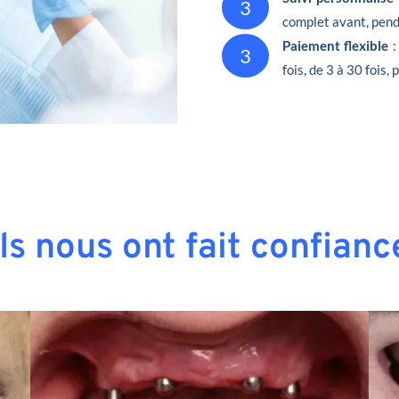
3
complet avant, penda
Paiement flexible
:
3
fois, de 3 à 30 fois,
Ils nous ont fait confianc