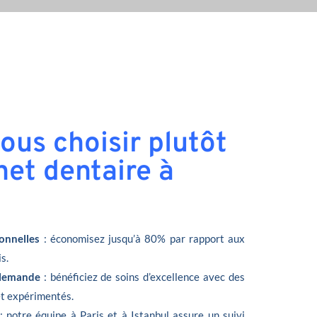
ous choisir plutôt
net dentaire à
onnelles
: économisez jusqu’à 80% par rapport aux
s.
llemande
: bénéficiez de soins d’excellence avec des
et expérimentés.
: notre équipe à Paris et à Istanbul assure un suivi