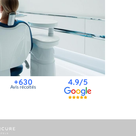
+630
4.9/5
Avis récoltés