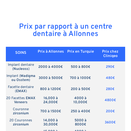
Prix par rapport à un centre
dentaire à Allonnes
Prix à Allonnes
Prix en
Turquie
Prix chez
SOINS
Cliniqeo
Implant dentaire
2000 à 4000€
500 à 800€
290€
(
Nucleoss
)
Implant (
Madigma
3000 à 5000€
700 à 1000€
480€
ou Osstem
)
Facette dentaire
800 à 1200€
200 à 500€
280€
(
EMAX
)
20 Facettes
EMAX
16,000 à
4000 à
4800€
Veneers
24,000€
10,000€
Couronne
700 à 1500€
250 à 400€
200€
zirconium
20 Couronnes
14,000 à
5000 à
3600€
zirconium
30,000€
8000€