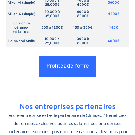
15,000 à
4000 à
All-on-4 (
simple
)
3600€
25,000€
6000€
20,000 à
6000 à
All-on-6 (
simple
)
4200€
35,000€
8000€
Couronne
céramo-
500 à 1200€
150 à 300€
140€
métallique
10,000 à
3000 à
Hollywood
Smile
4000€
25,000€
8000€
Profitez de l'offre
Nos entreprises partenaires
Votre entreprise est-elle partenaire de Cliniqeo ? Bénéficiez
de remises exclusives pour les salariés des entreprises
partenaires. Si ce n’est pas encore le cas, contactez-nous pour