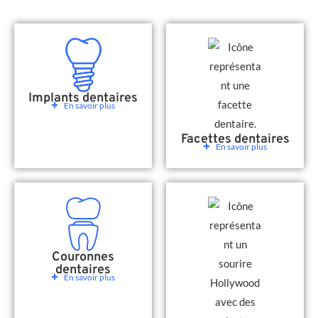
Implants dentaires
En savoir plus
Facettes dentaires
En savoir plus
Couronnes
dentaires
En savoir plus