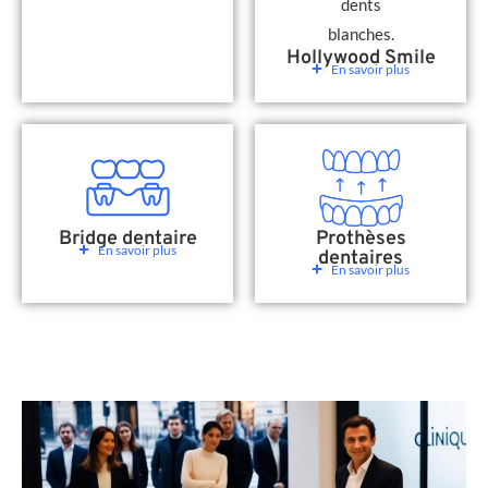
Hollywood Smile
En savoir plus
Bridge dentaire
Prothèses
En savoir plus
dentaires
En savoir plus