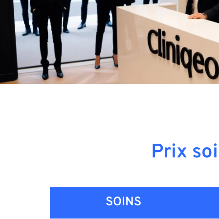
Prix so
SOINS