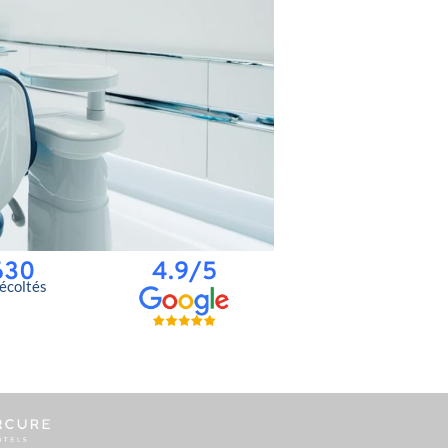
630
4.9/5
récoltés