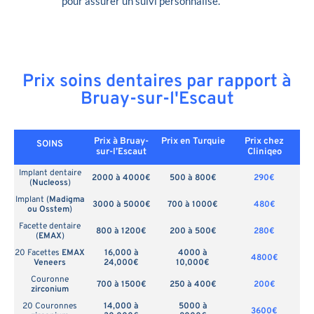
pour assurer un suivi personnalisé.
Prix soins dentaires par rapport à
Bruay-sur-l'Escaut
Prix à Bruay-
Prix en
Turquie
Prix chez
SOINS
sur-l’Escaut
Cliniqeo
Implant dentaire
2000 à 4000€
500 à 800€
290€
(
Nucleoss
)
Implant (
Madigma
3000 à 5000€
700 à 1000€
480€
ou Osstem
)
Facette dentaire
800 à 1200€
200 à 500€
280€
(
EMAX
)
20 Facettes
EMAX
16,000 à
4000 à
4800€
Veneers
24,000€
10,000€
Couronne
700 à 1500€
250 à 400€
200€
zirconium
20 Couronnes
14,000 à
5000 à
3600€