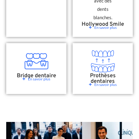
Hollywood Smile
En savoir plus
Bridge dentaire
Prothèses
En savoir plus
dentaires
En savoir plus