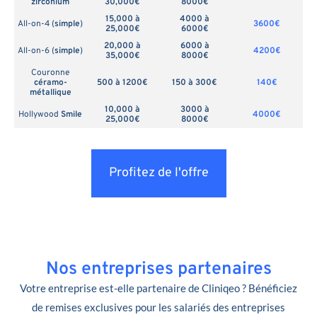
zirconium
30,000€
8000€
15,000 à
4000 à
All-on-4 (
simple
)
3600€
25,000€
6000€
20,000 à
6000 à
All-on-6 (
simple
)
4200€
35,000€
8000€
Couronne
céramo-
500 à 1200€
150 à 300€
140€
métallique
10,000 à
3000 à
Hollywood
Smile
4000€
25,000€
8000€
Profitez de l'offre
Nos entreprises partenaires
Votre entreprise est-elle partenaire de Cliniqeo ? Bénéficiez
de remises exclusives pour les salariés des entreprises