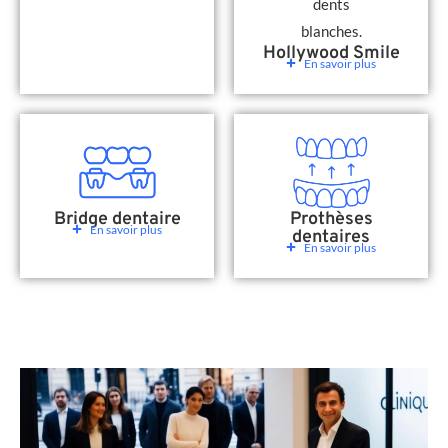
Hollywood Smile
En savoir plus
Bridge dentaire
Prothèses
En savoir plus
dentaires
En savoir plus