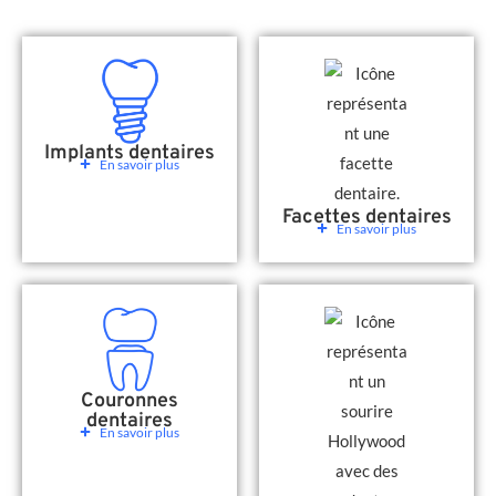
Implants dentaires
En savoir plus
Facettes dentaires
En savoir plus
Couronnes
dentaires
En savoir plus