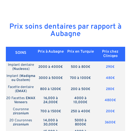
Prix soins dentaires par rapport à
Aubagne
Prix à Aubagne
Prix en
Turquie
Prix chez
SOINS
Cliniqeo
Implant dentaire
2000 à 4000€
500 à 800€
290€
(
Nucleoss
)
Implant (
Madigma
3000 à 5000€
700 à 1000€
480€
ou Osstem
)
Facette dentaire
800 à 1200€
200 à 500€
280€
(
EMAX
)
20 Facettes
EMAX
16,000 à
4000 à
4800€
Veneers
24,000€
10,000€
Couronne
700 à 1500€
250 à 400€
200€
zirconium
20 Couronnes
14,000 à
5000 à
3600€
zirconium
30,000€
8000€