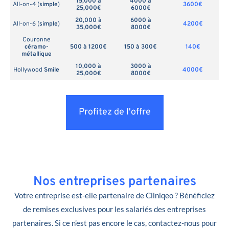
15,000 à
4000 à
All-on-4 (
simple
)
3600€
25,000€
6000€
20,000 à
6000 à
All-on-6 (
simple
)
4200€
35,000€
8000€
Couronne
céramo-
500 à 1200€
150 à 300€
140€
métallique
10,000 à
3000 à
Hollywood
Smile
4000€
25,000€
8000€
Profitez de l'offre
Nos entreprises partenaires
Votre entreprise est-elle partenaire de Cliniqeo ? Bénéficiez
de remises exclusives pour les salariés des entreprises
partenaires. Si ce n’est pas encore le cas, contactez-nous pour